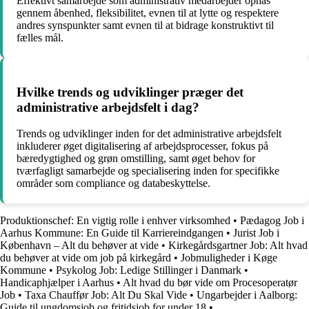
Effektivt samarbejde som administrativ medarbejder opnås
gennem åbenhed, fleksibilitet, evnen til at lytte og respektere
andres synspunkter samt evnen til at bidrage konstruktivt til
fælles mål.
Hvilke trends og udviklinger præger det
administrative arbejdsfelt i dag?
Trends og udviklinger inden for det administrative arbejdsfelt
inkluderer øget digitalisering af arbejdsprocesser, fokus på
bæredygtighed og grøn omstilling, samt øget behov for
tværfagligt samarbejde og specialisering inden for specifikke
områder som compliance og databeskyttelse.
Produktionschef: En vigtig rolle i enhver virksomhed
•
Pædagog Job i
Aarhus Kommune: En Guide til Karriereindgangen
•
Jurist Job i
København – Alt du behøver at vide
•
Kirkegårdsgartner Job: Alt hvad
du behøver at vide om job på kirkegård
•
Jobmuligheder i Køge
Kommune
•
Psykolog Job: Ledige Stillinger i Danmark
•
Handicaphjælper i Aarhus
•
Alt hvad du bør vide om Procesoperatør
Job
•
Taxa Chauffør Job: Alt Du Skal Vide
•
Ungarbejder i Aalborg:
Guide til ungdomsjob og fritidsjob for under 18
•