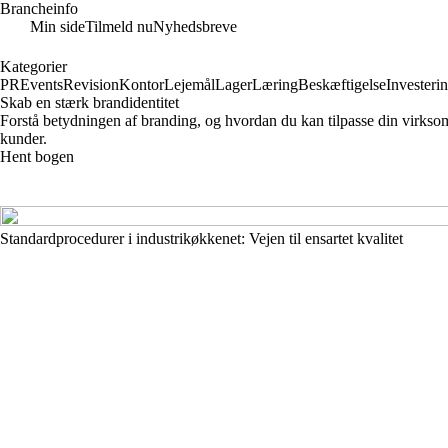
Brancheinfo
Min side
Tilmeld nu
Nyhedsbreve
Kategorier
PR
Events
Revision
Kontor
Lejemål
Lager
Læring
Beskæftigelse
Investeri
Skab en stærk brandidentitet
Forstå betydningen af branding, og hvordan du kan tilpasse din virkso
kunder.
Hent bogen
Standardprocedurer i industrikøkkenet: Vejen til ensartet kvalitet