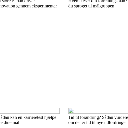
 stort: Sådan driver
Hvem læser din forretningsplan? 
novation gennem eksperimenter
du sproget til målgruppen
ådan kan en karrieretest hjælpe
Tid til forandring? Sådan vurdere
re dine mål
om det er tid til nye udfordringer