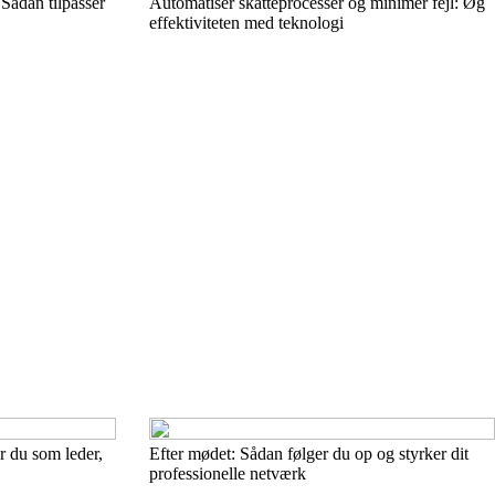
Sådan tilpasser
Automatisér skatteprocesser og minimer fejl: Øg
effektiviteten med teknologi
r du som leder,
Efter mødet: Sådan følger du op og styrker dit
professionelle netværk