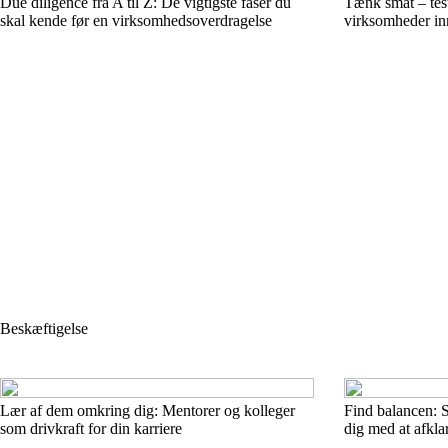
Due diligence fra A til Z: De vigtigste faser du
Tænk småt – test
skal kende før en virksomhedsoverdragelse
virksomheder in
Beskæftigelse
Lær af dem omkring dig: Mentorer og kolleger
Find balancen: S
som drivkraft for din karriere
dig med at afkla