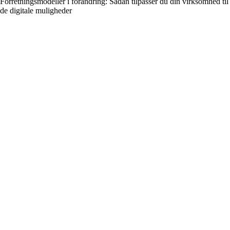
Forretningsmodeller i forandring: Sådan tilpasser du din virksomhed til
de digitale muligheder