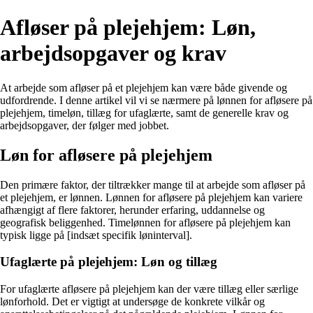
Afløser på plejehjem: Løn,
arbejdsopgaver og krav
At arbejde som afløser på et plejehjem kan være både givende og
udfordrende. I denne artikel vil vi se nærmere på lønnen for afløsere på
plejehjem, timeløn, tillæg for ufaglærte, samt de generelle krav og
arbejdsopgaver, der følger med jobbet.
Løn for afløsere på plejehjem
Den primære faktor, der tiltrækker mange til at arbejde som afløser på
et plejehjem, er lønnen. Lønnen for afløsere på plejehjem kan variere
afhængigt af flere faktorer, herunder erfaring, uddannelse og
geografisk beliggenhed. Timelønnen for afløsere på plejehjem kan
typisk ligge på [indsæt specifik løninterval].
Ufaglærte på plejehjem: Løn og tillæg
For ufaglærte afløsere på plejehjem kan der være tillæg eller særlige
lønforhold. Det er vigtigt at undersøge de konkrete vilkår og