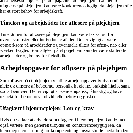
ansættelsesbetingelser på det pågældende plejehjem. Lønnen for
ufaglærte på plejehjem kan være konkurrencedygtig, da plejehjem ofte
har et stort behov for arbejdskraft.
Timeløn og arbejdstider for afløsere på plejehjem
Timelønnen for afløsere på plejehjem kan være fastsat ud fra
overenskomster eller individuelle aftaler. Det er vigtigt at være
opmærksom på arbejdstider og eventuelle tillæg for aften-, nat- eller
weekendvagter. Som afløser på et plejehjem kan der være skiftende
arbejdstider og behov for fleksibilitet.
Arbejdsopgaver for afløsere på plejehjem
Som afløser på et plejehjem vil dine arbejdsopgaver typisk omfatte
pleje og omsorg af beboerne, personlig hygiejne, praktisk hjælp, samt
socialt samvær. Det er vigtigt at være empatisk, tålmodig og have
respekt for beboernes individuelle behov og ønsker.
Ufaglært i hjemmeplejen: Løn og krav
Hvis du vælger at arbejde som ufaglært i hjemmeplejen, kan lønnen
også variere, men generelt tilbydes en konkurrencedygtig løn, da
hjemmeplejen har brug for kompetente og ansvarsfulde medarbejdere.