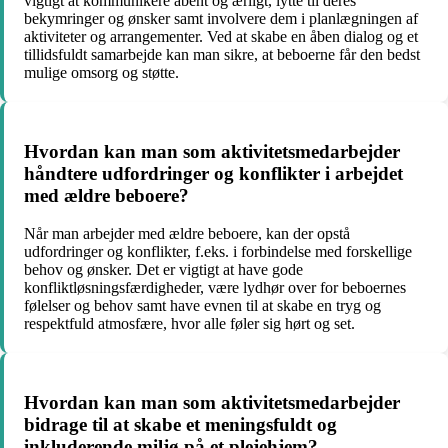
vigtigt at kommunikere åbent og ærligt, lytte til deres
bekymringer og ønsker samt involvere dem i planlægningen af
aktiviteter og arrangementer. Ved at skabe en åben dialog og et
tillidsfuldt samarbejde kan man sikre, at beboerne får den bedst
mulige omsorg og støtte.
Hvordan kan man som aktivitetsmedarbejder
håndtere udfordringer og konflikter i arbejdet
med ældre beboere?
Når man arbejder med ældre beboere, kan der opstå
udfordringer og konflikter, f.eks. i forbindelse med forskellige
behov og ønsker. Det er vigtigt at have gode
konfliktløsningsfærdigheder, være lydhør over for beboernes
følelser og behov samt have evnen til at skabe en tryg og
respektfuld atmosfære, hvor alle føler sig hørt og set.
Hvordan kan man som aktivitetsmedarbejder
bidrage til at skabe et meningsfuldt og
inkluderende miljø på et plejehjem?