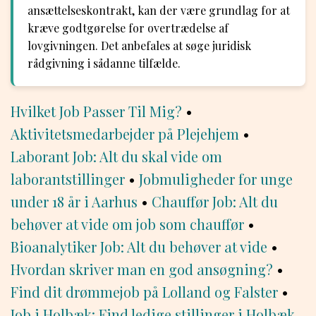
ansættelseskontrakt, kan der være grundlag for at
kræve godtgørelse for overtrædelse af
lovgivningen. Det anbefales at søge juridisk
rådgivning i sådanne tilfælde.
Hvilket Job Passer Til Mig?
•
Aktivitetsmedarbejder på Plejehjem
•
Laborant Job: Alt du skal vide om
laborantstillinger
•
Jobmuligheder for unge
under 18 år i Aarhus
•
Chauffør Job: Alt du
behøver at vide om job som chauffør
•
Bioanalytiker Job: Alt du behøver at vide
•
Hvordan skriver man en god ansøgning?
•
Find dit drømmejob på Lolland og Falster
•
Job i Holbæk: Find ledige stillinger i Holbæk