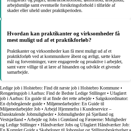
arbejdsmiljø samt eventuelle forsikringsforhold i tilfælde af
skader eller uheld under praktikperioden.
Hvordan kan praktikanter og virksomheder få
mest muligt ud af et praktikforløb?
Praktikanter og virksomheder kan få mest muligt ud af et
praktikforløb ved at kommunikere åbent og ærligt, sætte klare
mål og forventninger, være engagerede og proaktive i arbejdet,
samt være villige til at lære af hinanden og udvikle et givende
samarbejde.
Ledige job i Holstebro: Find dit næste job i Holstebro Kommune
•
Rengøringsjob i Aarhus: Find de Bedste Ledige Stillinger
•
Ufaglært
job i Aarhus: En guide til at finde det rette arbejde
•
Salgskoordinator:
En dybdegående guide
•
Miljømedarbejder: En Guide til
Miljømedarbejder Job
•
Arbejd Hjemmefra i Kundeservice –
Dansktalende Jobmuligheder
•
Jobmuligheder på Sjælland og
Vestsjælland
•
Arbejde og Jobs i Grønland og Færøerne: Muligheder
og Ledige Stillinger
•
Håndværker Jobs og Ufaglært Håndværker Job:
En Komplet Guide
•
Skabeloner til Jobopslag og Stillingsbeskrivelser
•