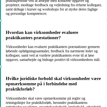
praktikperiode ved at arbejde med konkrete opgaver og
projekter, modtage feedback og vejledning fra erfarne kollegaer,
samt deltage i kurser og workshops for at styrke deres faglige
og personlige kompetencer.
Hvordan kan virksomheder evaluere
praktikanters præstationer?
Virksomheder kan evaluere praktikanters præstationer gennem
løbende opfølgningssamtaler, feedback fra nærmeste leder og
kollegaer, samt ved at vurdere praktikantens evne til at løse
opgaver, samarbejde og bidrage positivt til virksomhedens mål.
Hvilke juridiske forhold skal virksomheder være
opmærksomme på i forbindelse med
praktikforløb?
Virksomheder skal være opmærksomme på regler og
retningslinjer for praktikforløb, herunder praktikantens
rettigheder og pligter, ansættelsesforhold, lønforhold, arbejdstid,