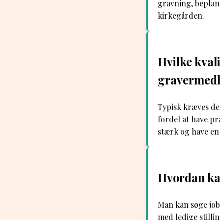
gravning, beplant
kirkegården.
Hvilke kvali
gravermed
Typisk kræves de
fordel at have pr
stærk og have en
Hvordan ka
Man kan søge job
med ledige stilli