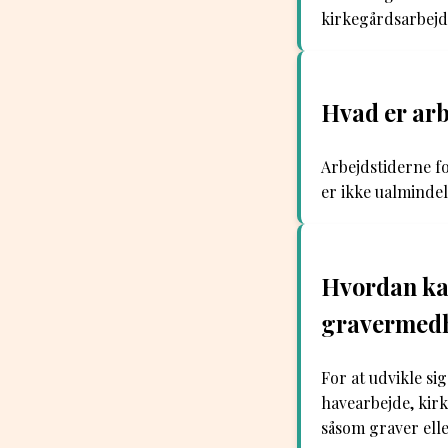
kirkegårdsarbejd
Hvad er arb
Arbejdstiderne f
er ikke ualminde
Hvordan kan
gravermed
For at udvikle s
havearbejde, kirk
såsom graver ell