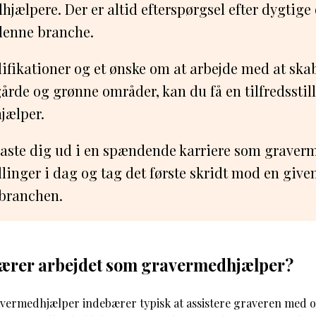
jælpere. Der er altid efterspørgsel efter dygtig
denne branche.
lifikationer og et ønske om at arbejde med at sk
gårde og grønne områder, kan du få en tilfredsstil
jælper.
t kaste dig ud i en spændende karriere som graver
illinger i dag og tag det første skridt mod en give
rbranchen.
ærer arbejdet som gravermedhjælper?
vermedhjælper indebærer typisk at assistere graveren med 