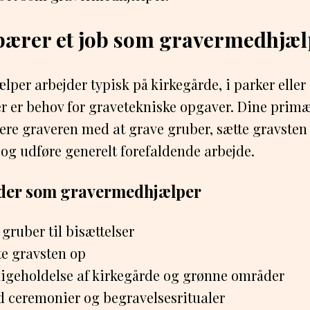
bærer et job som gravermedhjæl
per arbejder typisk på kirkegårde, i parker elle
r er behov for gravetekniske opgaver. Dine primæ
tere graveren med at grave gruber, sætte gravsten
og udføre generelt forefaldende arbejde.
der som gravermedhjælper
gruber til bisættelser
te gravsten op
ligeholdelse af kirkegårde og grønne områder
ed ceremonier og begravelsesritualer