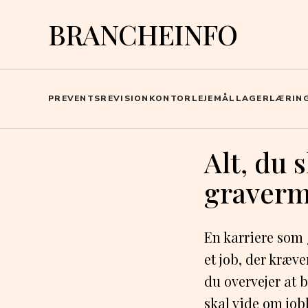
BRANCHEINFO
PR
EVENTS
REVISION
KONTOR
LEJEMÅL
LAGER
LÆRIN
Alt, du 
graverm
En karriere som
et job, der kræve
du overvejer at 
skal vide om jo