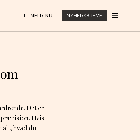
TILMELD NU
NYHEDSBREVE
 som
rdrende. Det er
g præcision. Hvis
 alt, hvad du