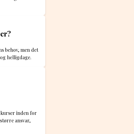
per?
ns behov, men det
 og helligdage.
 kurser inden for
større ansvar,