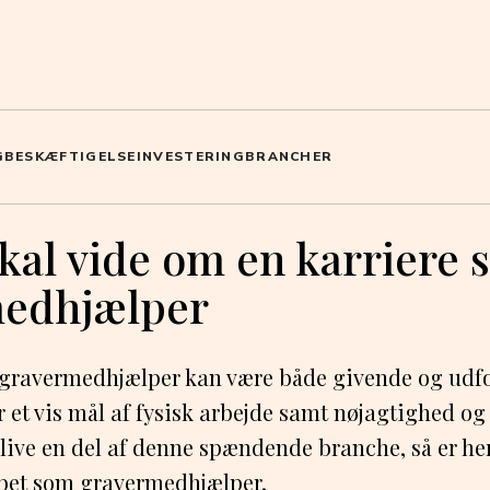
G
BESKÆFTIGELSE
INVESTERING
BRANCHER
skal vide om en karriere
edhjælper
 gravermedhjælper kan være både givende og udfo
r et vis mål af fysisk arbejde samt nøjagtighed o
blive en del af denne spændende branche, så er her
bbet som gravermedhjælper.