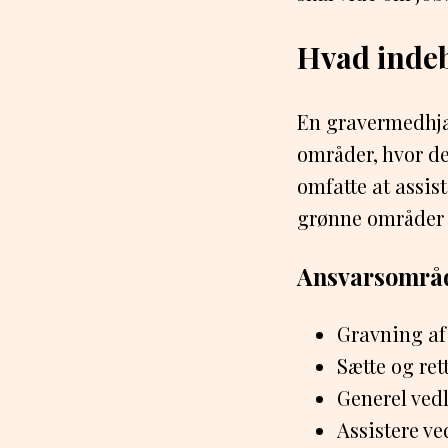
Hvad inde
En gravermedhjæl
områder, hvor de
omfatte at assis
grønne områder 
Ansvarsområ
Gravning af 
Sætte og ret
Generel ved
Assistere v