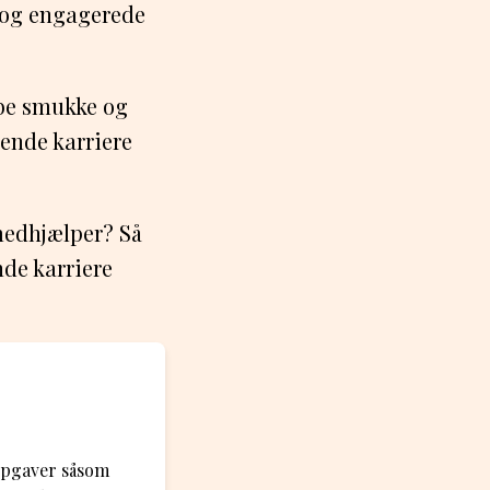
e og engagerede
abe smukke og
lende karriere
medhjælper? Så
nde karriere
opgaver såsom