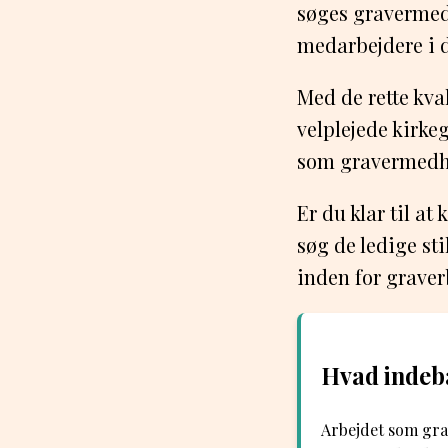
søges gravermedh
medarbejdere i 
Med de rette kva
velplejede kirke
som gravermedh
Er du klar til a
søg de ledige st
inden for grave
Hvad indeb
Arbejdet som gra