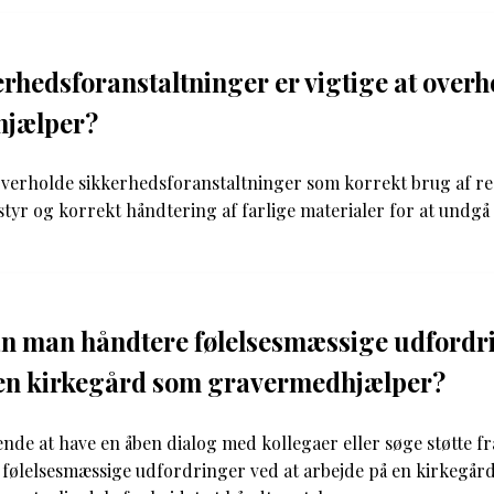
erhedsforanstaltninger er vigtige at over
hjælper?
t overholde sikkerhedsforanstaltninger som korrekt brug af r
styr og korrekt håndtering af farlige materialer for at undgå
n man håndtere følelsesmæssige udfordri
 en kirkegård som gravermedhjælper?
nde at have en åben dialog med kollegaer eller søge støtte fr
følelsesmæssige udfordringer ved at arbejde på en kirkegård. 