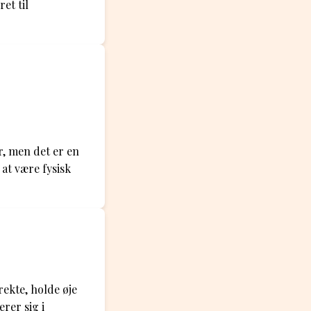
et til
r, men det er en
 at være fysisk
ekte, holde øje
erer sig i