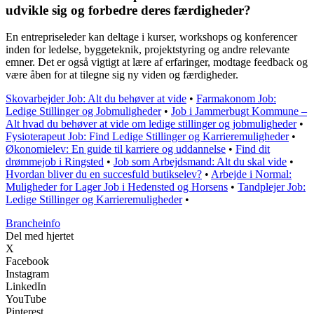
udvikle sig og forbedre deres færdigheder?
En entrepriseleder kan deltage i kurser, workshops og konferencer
inden for ledelse, byggeteknik, projektstyring og andre relevante
emner. Det er også vigtigt at lære af erfaringer, modtage feedback og
være åben for at tilegne sig ny viden og færdigheder.
Skovarbejder Job: Alt du behøver at vide
•
Farmakonom Job:
Ledige Stillinger og Jobmuligheder
•
Job i Jammerbugt Kommune –
Alt hvad du behøver at vide om ledige stillinger og jobmuligheder
•
Fysioterapeut Job: Find Ledige Stillinger og Karrieremuligheder
•
Økonomielev: En guide til karriere og uddannelse
•
Find dit
drømmejob i Ringsted
•
Job som Arbejdsmand: Alt du skal vide
•
Hvordan bliver du en succesfuld butikselev?
•
Arbejde i Normal:
Muligheder for Lager Job i Hedensted og Horsens
•
Tandplejer Job:
Ledige Stillinger og Karrieremuligheder
•
Brancheinfo
Del med hjertet
X
Facebook
Instagram
LinkedIn
YouTube
Pinterest