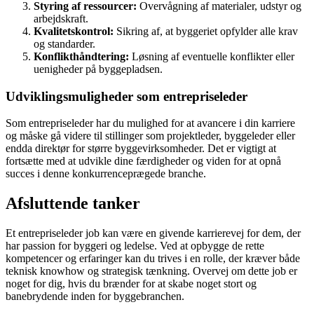
Styring af ressourcer:
Overvågning af materialer, udstyr og
arbejdskraft.
Kvalitetskontrol:
Sikring af, at byggeriet opfylder alle krav
og standarder.
Konflikthåndtering:
Løsning af eventuelle konflikter eller
uenigheder på byggepladsen.
Udviklingsmuligheder som entrepriseleder
Som entrepriseleder har du mulighed for at avancere i din karriere
og måske gå videre til stillinger som projektleder, byggeleder eller
endda direktør for større byggevirksomheder. Det er vigtigt at
fortsætte med at udvikle dine færdigheder og viden for at opnå
succes i denne konkurrenceprægede branche.
Afsluttende tanker
Et entrepriseleder job kan være en givende karrierevej for dem, der
har passion for byggeri og ledelse. Ved at opbygge de rette
kompetencer og erfaringer kan du trives i en rolle, der kræver både
teknisk knowhow og strategisk tænkning. Overvej om dette job er
noget for dig, hvis du brænder for at skabe noget stort og
banebrydende inden for byggebranchen.