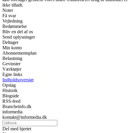
ikke tilladt.
Noter
Få svar
Vejledning
Bedømmelse
Bliv en del af os
Send oplysninger
Deltager
Min konto
Abonnementsplan
Belastning
Gevinster
Værktøjer
Egne links
Indholdsoversigt
Opslag
Historik
Blogside
RSS-feed
Brancheinfo.dk
informedia
kontakt@informedia.dk
Del med hjertet