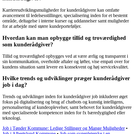
Karriereudviklingsmuligheder for kunderådgivere kan omfatte
avancement til ledelsesstillinger, specialisering inden for et bestemt
område, deltagelse i interne kurser og uddannelser samt muligheder
for at arbejde med større kundeporteføljer.
Hvordan kan man opbygge tillid og troværdighed
som kunderådgiver?
Tillid og troværdighed opbygges ved at være ærlig og transparent i
sin kommunikation, overholde aftaler og løfter, vise empati over for
kundens situation samt levere en konsekvent og høj servicekvalitet.
Hvilke trends og udviklinger præger kunderådgiver
job i dag?
Trends og udviklinger inden for kunderådgiver job inkluderer øget
fokus på digitalisering og brug af chatbots og kunstig intelligens,
personalisering af kundeoplevelser, samt behovet for kunderådgivere
med specialiserede kompetencer inden for fx bæredygtighed eller
teknologi.
Job i Tønder Kommune: Ledige Stillinger og Mange Muligheder
•
Job i Albertslund Kommune
•
Job som sygeplejerske i en