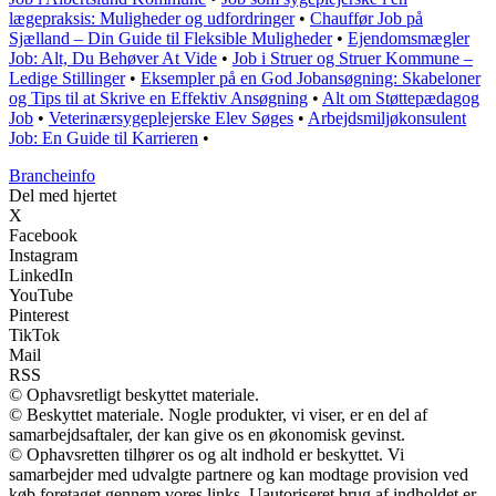
lægepraksis: Muligheder og udfordringer
•
Chauffør Job på
Sjælland – Din Guide til Fleksible Muligheder
•
Ejendomsmægler
Job: Alt, Du Behøver At Vide
•
Job i Struer og Struer Kommune –
Ledige Stillinger
•
Eksempler på en God Jobansøgning: Skabeloner
og Tips til at Skrive en Effektiv Ansøgning
•
Alt om Støttepædagog
Job
•
Veterinærsygeplejerske Elev Søges
•
Arbejdsmiljøkonsulent
Job: En Guide til Karrieren
•
Brancheinfo
Del med hjertet
X
Facebook
Instagram
LinkedIn
YouTube
Pinterest
TikTok
Mail
RSS
© Ophavsretligt beskyttet materiale.
© Beskyttet materiale. Nogle produkter, vi viser, er en del af
samarbejdsaftaler, der kan give os en økonomisk gevinst.
© Ophavsretten tilhører os og alt indhold er beskyttet. Vi
samarbejder med udvalgte partnere og kan modtage provision ved
køb foretaget gennem vores links. Uautoriseret brug af indholdet er