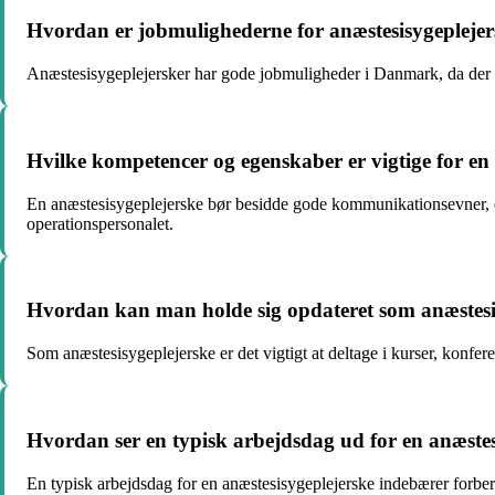
Hvordan er jobmulighederne for anæstesisygepleje
Anæstesisygeplejersker har gode jobmuligheder i Danmark, da der er
Hvilke kompetencer og egenskaber er vigtige for en
En anæstesisygeplejerske bør besidde gode kommunikationsevner, evn
operationspersonalet.
Hvordan kan man holde sig opdateret som anæstesi
Som anæstesisygeplejerske er det vigtigt at deltage i kurser, konfe
Hvordan ser en typisk arbejdsdag ud for en anæstes
En typisk arbejdsdag for en anæstesisygeplejerske indebærer forbere