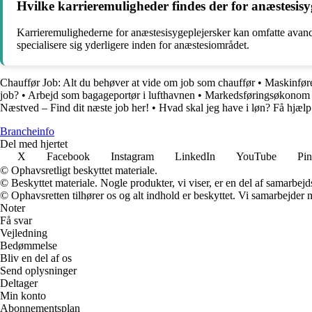
Hvilke karrieremuligheder findes der for anæstesisy
Karrieremulighederne for anæstesisygeplejersker kan omfatte avancem
specialisere sig yderligere inden for anæstesiområdet.
Chauffør Job: Alt du behøver at vide om job som chauffør
•
Maskinføre
job?
•
Arbejd som bagageportør i lufthavnen
•
Markedsføringsøkonom j
Næstved – Find dit næste job her!
•
Hvad skal jeg have i løn? Få hjælp
Brancheinfo
Del med hjertet
X
Facebook
Instagram
LinkedIn
YouTube
Pin
© Ophavsretligt beskyttet materiale.
© Beskyttet materiale. Nogle produkter, vi viser, er en del af samarbejd
© Ophavsretten tilhører os og alt indhold er beskyttet. Vi samarbejder 
Noter
Få svar
Vejledning
Bedømmelse
Bliv en del af os
Send oplysninger
Deltager
Min konto
Abonnementsplan