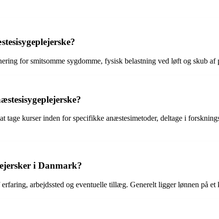
stesisygeplejerske?
ring for smitsomme sygdomme, fysisk belastning ved løft og skub af pat
æstesisygeplejerske?
 tage kurser inden for specifikke anæstesimetoder, deltage i forskningsp
lejersker i Danmark?
faring, arbejdssted og eventuelle tillæg. Generelt ligger lønnen på et 