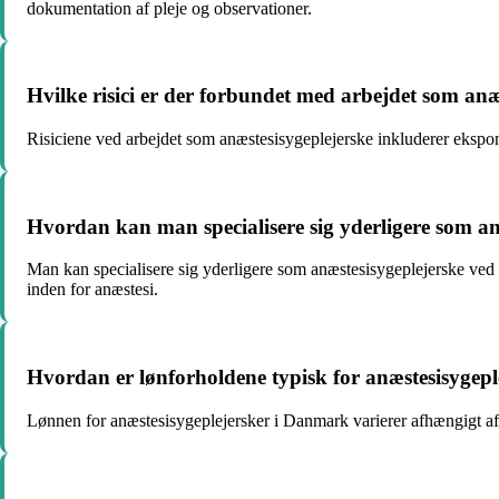
dokumentation af pleje og observationer.
Hvilke risici er der forbundet med arbejdet som anæ
Risiciene ved arbejdet som anæstesisygeplejerske inkluderer ekspone
Hvordan kan man specialisere sig yderligere som an
Man kan specialisere sig yderligere som anæstesisygeplejerske ved at
inden for anæstesi.
Hvordan er lønforholdene typisk for anæstesisygep
Lønnen for anæstesisygeplejersker i Danmark varierer afhængigt af er