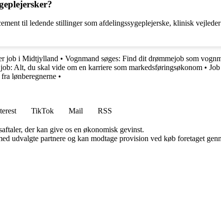
geplejersker?
ent til ledende stillinger som afdelingssygeplejerske, klinisk vejleder
r job i Midtjylland
•
Vognmand søges: Find dit drømmejob som vogn
ob: Alt, du skal vide om en karriere som markedsføringsøkonom
•
Job
 fra lønberegnerne
•
terest
TikTok
Mail
RSS
saftaler, der kan give os en økonomisk gevinst.
med udvalgte partnere og kan modtage provision ved køb foretaget gennem