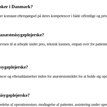
rsker i Danmark?
 konstant efterspørgsel på deres kompetencer i både offentlige og priv
 anæstesisygeplejerske?
en til at arbejde under pres, teknisk kunnen, empati over for patienter
sygeplejerske?
rencer og efteruddannelser inden for anæstesiområdet for at holde sig o
isygeplejerske?
delse af operationsstuer, modtagelse af patienter, assistering under ope