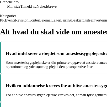
Brancheinfo
Min side
Tilmeld nu
Nyhedsbreve
Kategorier
PR
Events
Revision
Kontor
Lejemål
Lager
Læring
Beskæftigelse
Investeri
Alt hvad du skal vide om anæstes
Hvad indebærer arbejdet som anæstesisygeplejersk
Som anæstesisygeplejerske er din primære opgave at assistere anæstes
operationen og yde støtte og pleje i den postoperative fase.
Hvilken uddannelse kræves for at blive anæstesisyg
For at blive anæstesisygeplejerske kræves det, at man først gennem