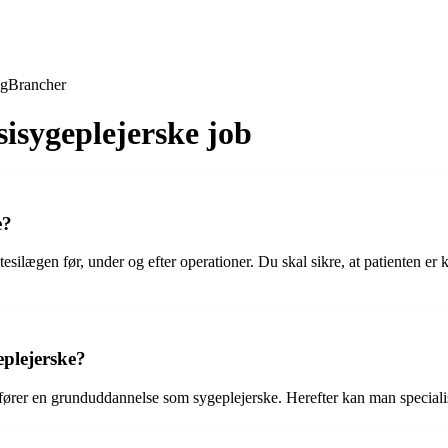
ng
Brancher
isygeplejerske job
e?
ilægen før, under og efter operationer. Du skal sikre, at patienten er ko
eplejerske?
fører en grunduddannelse som sygeplejerske. Herefter kan man specialis