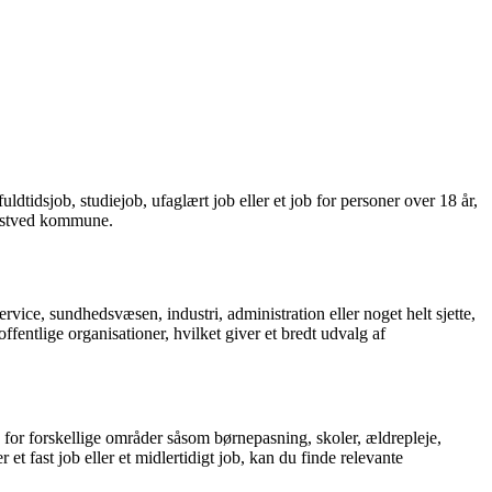
idsjob, studiejob, ufaglært job eller et job for personer over 18 år,
 Næstved kommune.
ice, sundhedsvæsen, industri, administration eller noget helt sjette,
fentlige organisationer, hvilket giver et bredt udvalg af
n for forskellige områder såsom børnepasning, skoler, ældrepleje,
 fast job eller et midlertidigt job, kan du finde relevante