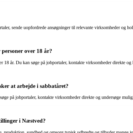
ortaler, sende uopfordrede ansøgninger til relevante virksomheder og 
r personer over 18 år?
ver 18 år. Du kan søge på jobportaler, kontakte virksomheder direkte og
sker at arbejde i sabbatåret?
søge på jobportaler, kontakte virksomheder direkte og undersøge mulighede
illinger i Næstved?
ice, produktion, sundhed og omsorg typisk udbredte og tilbyder mange j