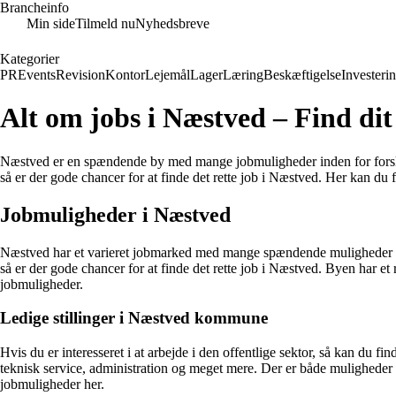
Brancheinfo
Min side
Tilmeld nu
Nyhedsbreve
Kategorier
PR
Events
Revision
Kontor
Lejemål
Lager
Læring
Beskæftigelse
Investeri
Alt om jobs i Næstved – Find dit
Næstved er en spændende by med mange jobmuligheder inden for forskellig
så er der gode chancer for at finde det rette job i Næstved. Her kan du
Jobmuligheder i Næstved
Næstved har et varieret jobmarked med mange spændende muligheder for j
så er der gode chancer for at finde det rette job i Næstved. Byen har et
jobmuligheder.
Ledige stillinger i Næstved kommune
Hvis du er interesseret i at arbejde i den offentlige sektor, så kan du
teknisk service, administration og meget mere. Der er både muligheder f
jobmuligheder her.