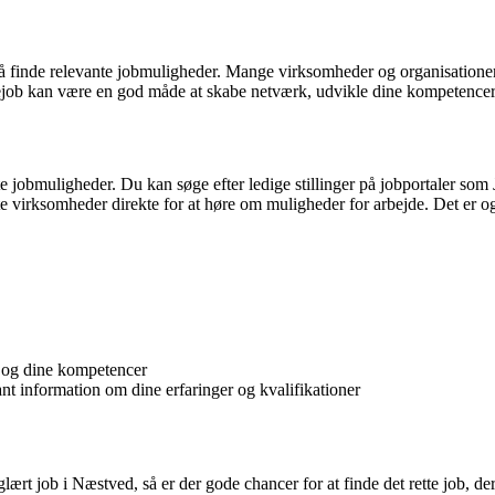
så finde relevante jobmuligheder. Mange virksomheder og organisationer 
ejob kan være en god måde at skabe netværk, udvikle dine kompetencer og
ante jobmuligheder. Du kan søge efter ledige stillinger på jobportaler 
e virksomheder direkte for at høre om muligheder for arbejde. Det er o
lv og dine kompetencer
nt information om dine erfaringer og kvalifikationer
aglært job i Næstved, så er der gode chancer for at finde det rette job, de