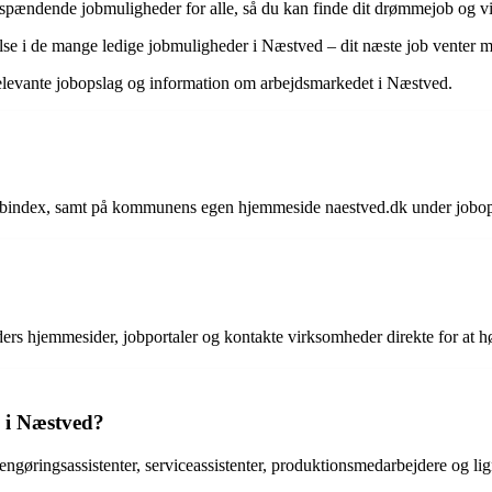
spændende jobmuligheder for alle, så du kan finde dit drømmejob og vi
lse i de mange ledige jobmuligheder i Næstved – dit næste job venter m
relevante jobopslag og information om arbejdsmarkedet i Næstved.
obindex, samt på kommunens egen hjemmeside naestved.dk under jobop
ers hjemmesider, jobportaler og kontakte virksomheder direkte for at hø
e i Næstved?
gøringsassistenter, serviceassistenter, produktionsmedarbejdere og lign