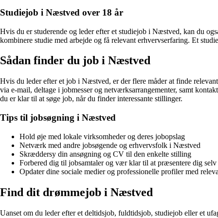
Studiejob i Næstved over 18 år
Hvis du er studerende og leder efter et studiejob i Næstved, kan du og
kombinere studie med arbejde og få relevant erhvervserfaring. Et studi
Sådan finder du job i Næstved
Hvis du leder efter et job i Næstved, er der flere måder at finde relev
via e-mail, deltage i jobmesser og netværksarrangementer, samt kontakt
du er klar til at søge job, når du finder interessante stillinger.
Tips til jobsøgning i Næstved
Hold øje med lokale virksomheder og deres jobopslag
Netværk med andre jobsøgende og erhvervsfolk i Næstved
Skræddersy din ansøgning og CV til den enkelte stilling
Forbered dig til jobsamtaler og vær klar til at præsentere dig se
Opdater dine sociale medier og professionelle profiler med releva
Find dit drømmejob i Næstved
Uanset om du leder efter et deltidsjob, fuldtidsjob, studiejob eller et uf