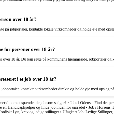
person over 18 år?
øge på jobportaler, kontakte lokale virksomheder og holde øje med opsl
e for personer over 18 år?
er over 18 år. Du kan søge på kommunens hjemmeside, jobportaler og k
esseret i et job over 18 år?
 på jobportaler, kontakte virksomheder direkte og holde øje med opslag 
er du om et spændende job som sælger?
•
Jobs i Odense: Find det per
ive en Handicaphjælper og finde job inden for området
•
Job i Horsens: 
disk: Løn, krav og ledige stillinger
•
Ufaglært Job: Ledige Stillinge