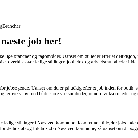
ng
Brancher
 næste job her!
e brancher og fagområder. Uanset om du leder efter et deltidsjob, fuldt
 få et overblik over ledige stillinger, jobindex og arbejdsmuligheder i
obsøgende. Uanset om du er på udkig efter et job inden for butik, serv
 rigt erhvervsliv med både store virksomheder, mindre virksomheder og of
 finde ledige stillinger i Næstved kommune. Kommunen tilbyder jobs inde
or deltidsjob og fuldtidsjob i Næstved kommune, så uanset om du søger et