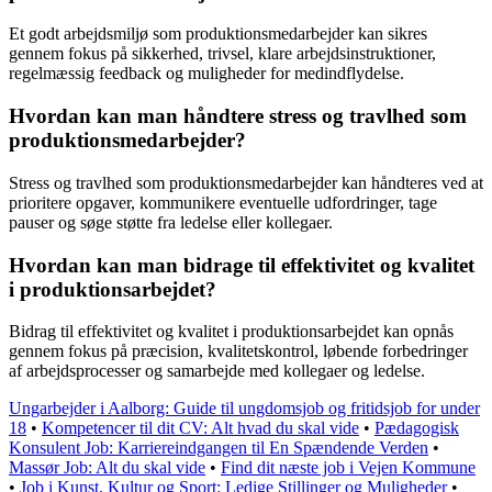
Et godt arbejdsmiljø som produktionsmedarbejder kan sikres
gennem fokus på sikkerhed, trivsel, klare arbejdsinstruktioner,
regelmæssig feedback og muligheder for medindflydelse.
Hvordan kan man håndtere stress og travlhed som
produktionsmedarbejder?
Stress og travlhed som produktionsmedarbejder kan håndteres ved at
prioritere opgaver, kommunikere eventuelle udfordringer, tage
pauser og søge støtte fra ledelse eller kollegaer.
Hvordan kan man bidrage til effektivitet og kvalitet
i produktionsarbejdet?
Bidrag til effektivitet og kvalitet i produktionsarbejdet kan opnås
gennem fokus på præcision, kvalitetskontrol, løbende forbedringer
af arbejdsprocesser og samarbejde med kollegaer og ledelse.
Ungarbejder i Aalborg: Guide til ungdomsjob og fritidsjob for under
18
•
Kompetencer til dit CV: Alt hvad du skal vide
•
Pædagogisk
Konsulent Job: Karriereindgangen til En Spændende Verden
•
Massør Job: Alt du skal vide
•
Find dit næste job i Vejen Kommune
•
Job i Kunst, Kultur og Sport: Ledige Stillinger og Muligheder
•