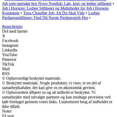
Job som operatør hos Novo Nordisk: Løn, krav og ledige stillinger
•
Job i Horsens: Ledige Stillinger og Muligheder for Job i Horsens
Kommune
•
Taxa Chauffør Job: Alt Du Skal Vide
•
Ledige
Pædagogstillinger: Find Dit Næste Pædagogjob Her
•
Brancheinfo
Del med hjertet
X
Facebook
Instagram
LinkedIn
YouTube
Pinterest
TikTok
Mail
RSS
© Ophavsretligt beskyttet materiale.
© Beskyttet materiale. Nogle produkter, vi viser, er en del af
samarbejdsaftaler, der kan give os en økonomisk gevinst.
© Ophavsretten tilhører os og alt indhold er beskyttet. Vi
samarbejder med udvalgte partnere og kan modtage provision ved
køb foretaget gennem vores links. Uautoriseret brug af indholdet er
ikke tilladt.
Noter
Få svar