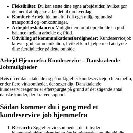
Fleksibilitet:
Du kan sætte dine egne arbejdstider, hvilket gør
det nemt at tilpasse arbejdet til din hverdag.
Komfort:
Arbejd hjemmefra i dit eget miljø og undgå
transporttid og -omkostninger.
Arbejdslivsbalancen:
Muligheden for at opretholde en god
balance mellem arbejde og fritid.
Udvikling af kommunikationsfærdigheder:
Kundeservicejob
kræver god kommunikation, hvilket kan hjælpe med at styrke
dine færdigheder på dette område.
Arbejd Hjemmefra Kundeservice – Dansktalende
Jobmuligheder
Hvis du er dansktalende og på udkig efter kundeservicejob hjemmefra,
er der flere virksomheder, der søger dig. Dansktalende
kundeserviceagenter er efterspurgte på grund af det stigende antal
danske kunder, der kræver support.
Sådan kommer du i gang med et
kundeservice job hjemmefra
Research:
Søg efter virksomheder, der tilbyder
hjemmearbejdspladser inden for kundeservice og tilmeld dig