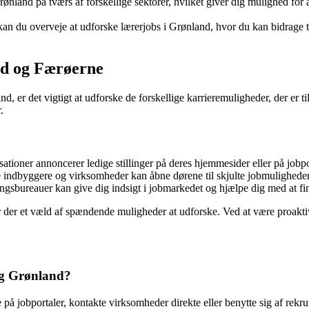
rønland på tværs af forskellige sektorer, hvilket giver dig mulighed for a
kan du overveje at udforske lærerjobs i Grønland, hvor du kan bidrage
nd og Færøerne
nd, er det vigtigt at udforske de forskellige karrieremuligheder, der er
.
ationer annoncerer ledige stillinger på deres hjemmesider eller på jobp
 indbyggere og virksomheder kan åbne dørene til skjulte jobmuligheder 
ingsbureauer kan give dig indsigt i jobmarkedet og hjælpe dig med at find
er der et væld af spændende muligheder at udforske. Ved at være proakt
og Grønland?
jobportaler, kontakte virksomheder direkte eller benytte sig af rekrutte