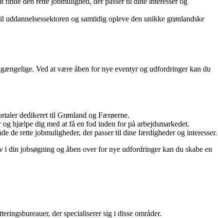
t finde den rette jobmulighed, der passer til dine interesser og
 til uddannelsessektoren og samtidig opleve den unikke grønlandske
 tilgængelige. Ved at være åben for nye eventyr og udfordringer kan du
ortaler dedikeret til Grønland og Færøerne.
og hjælpe dig med at få en fod inden for på arbejdsmarkedet.
e de rette jobmuligheder, der passer til dine færdigheder og interesser.
iv i din jobsøgning og åben over for nye udfordringer kan du skabe en
ringsbureauer, der specialiserer sig i disse områder.