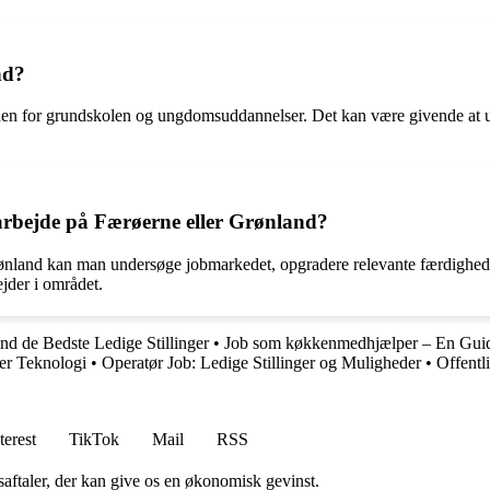
nd?
inden for grundskolen og ungdomsuddannelser. Det kan være givende at un
 arbejde på Færøerne eller Grønland?
Grønland kan man undersøge jobmarkedet, opgradere relevante færdigheder
jder i området.
nd de Bedste Ledige Stillinger
•
Job som køkkenmedhjælper – En Guide 
ber Teknologi
•
Operatør Job: Ledige Stillinger og Muligheder
•
Offentl
terest
TikTok
Mail
RSS
saftaler, der kan give os en økonomisk gevinst.