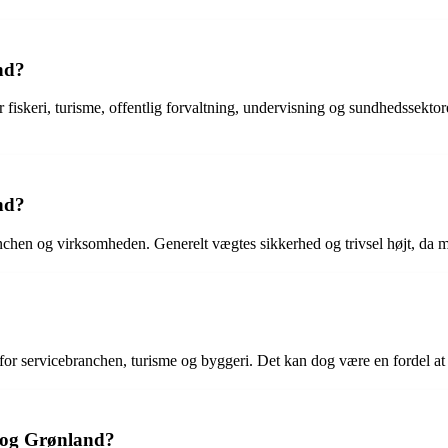
nd?
r fiskeri, turisme, offentlig forvaltning, undervisning og sundhedssekt
nd?
hen og virksomheden. Generelt vægtes sikkerhed og trivsel højt, da man
or servicebranchen, turisme og byggeri. Det kan dog være en fordel at hav
e og Grønland?