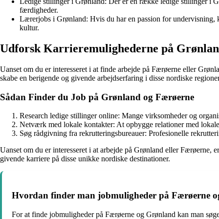
Ledige stillinger i Grønland: Der er en række ledige stillinger i G
færdigheder.
Lærerjobs i Grønland: Hvis du har en passion for undervisning, 
kultur.
Udforsk Karrieremulighederne på Grønla
Uanset om du er interesseret i at finde arbejde på Færøerne eller Grønla
skabe en berigende og givende arbejdserfaring i disse nordiske regioner
Sådan Finder du Job på Grønland og Færøerne
Research ledige stillinger online: Mange virksomheder og organis
Netværk med lokale kontakter: At opbygge relationer med lokale
Søg rådgivning fra rekrutteringsbureauer: Profesionelle rekrutter
Uanset om du er interesseret i at arbejde på Grønland eller Færøerne, 
givende karriere på disse unikke nordiske destinationer.
Hvordan finder man jobmuligheder på Færøerne 
For at finde jobmuligheder på Færøerne og Grønland kan man søge på 