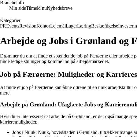
Brancheinfo
Min side
Tilmeld nu
Nyhedsbreve
Kategorier
PR
Events
Revision
Kontor
Lejemål
Lager
Læring
Beskæftigelse
Investeri
Arbejde og Jobs i Grønland og F
Drømmer du om at finde et spændende job på Færøerne eller arbejde på 
finde ledige stillinger og komme ind på arbejdsmarkedet.
Job på Færøerne: Muligheder og Karrieres
At finde et job på Færøerne kan åbne dørene til en unik arbejdskultur og 
mere.
Arbejde på Grønland: Ufaglærte Jobs og Karrieremul
Hvis du er interesseret i at arbejde på Grønland, er der også mange spæn
karrieremuligheder.
Jobs i Nuuk: Nuuk, hovedstaden i Grønland, tiltrækker mange ar