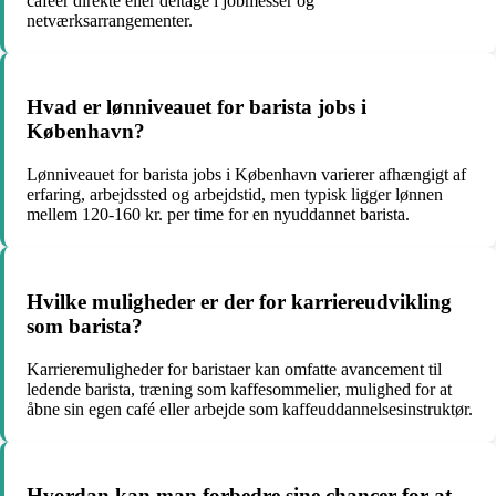
caféer direkte eller deltage i jobmesser og
netværksarrangementer.
Hvad er lønniveauet for barista jobs i
København?
Lønniveauet for barista jobs i København varierer afhængigt af
erfaring, arbejdssted og arbejdstid, men typisk ligger lønnen
mellem 120-160 kr. per time for en nyuddannet barista.
Hvilke muligheder er der for karriereudvikling
som barista?
Karrieremuligheder for baristaer kan omfatte avancement til
ledende barista, træning som kaffesommelier, mulighed for at
åbne sin egen café eller arbejde som kaffeuddannelsesinstruktør.
Hvordan kan man forbedre sine chancer for at