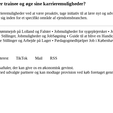
 trainee og øge sine karrieremuligheder?
emuligheder ved at være proaktiv, tage initiativ til at lære nyt og udvi
 sig inden for et specifikt område af ejendomsbranchen.
drømmejob på Lolland og Falster
•
Jobmuligheder for sygeplejersker
•
J
 Stillinger, Jobmuligheder og JobSøgning
•
Guide til at blive en Handi
 Stillinger og Arbejde på Lager
•
Pædagogmedhjælper Job i Københ
terest
TikTok
Mail
RSS
saftaler, der kan give os en økonomisk gevinst.
med udvalgte partnere og kan modtage provision ved køb foretaget gennem