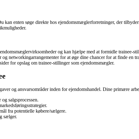
Du kan enten søge direkte hos ejendomsmæglerforretninger, der tilbyder t
ikmuligheder.
ndomsmæglervirksomheder og kan hjælpe med at formidle trainee-stilli
g networkingarrangementer for at øge dine chancer for at finde en trai
ider for opslag om trainee-stillinger som ejendomsmægler.
ee
opgaver og ansvarsområder inden for ejendomshandel. Dine primære arbe
 og salgsprocessen.
arkedsføringsstrategier.
l fra potentielle købere/sælgere.
g sælger.