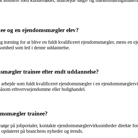
t assistere med kundemøder, udarbejde salgs- og markedsføringsmateria
nee og en ejendomsmægler elev?
 træning for at blive en fuldt kvalificeret ejendomsmægler, mens en 
ksomhed som led i denne uddannelse.
smægler trainee efter endt uddannelse?
 arbejde som fuldt kvalificeret ejendomsmægler i en ejendomsmæglerv
 såsom erhvervsejendomme eller bolighandel.
omsmægler trainee?
 søge på jobportaler, kontakte ejendomsmæglervirksomheder direkte for
opdateret på branchens nyheder og trends.