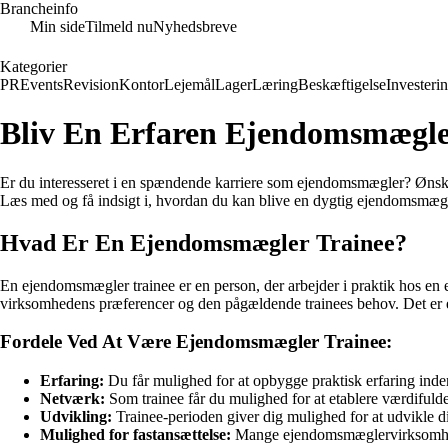
Brancheinfo
Min side
Tilmeld nu
Nyhedsbreve
Kategorier
PR
Events
Revision
Kontor
Lejemål
Lager
Læring
Beskæftigelse
Investeri
Bliv En Erfaren Ejendomsmægler
Er du interesseret i en spændende karriere som ejendomsmægler? Ønske
Læs med og få indsigt i, hvordan du kan blive en dygtig ejendomsmægler
Hvad Er En Ejendomsmægler Trainee?
En ejendomsmægler trainee er en person, der arbejder i praktik hos en 
virksomhedens præferencer og den pågældende trainees behov. Det er en
Fordele Ved At Være Ejendomsmægler Trainee:
Erfaring:
Du får mulighed for at opbygge praktisk erfaring ind
Netværk:
Som trainee får du mulighed for at etablere værdifulde 
Udvikling:
Trainee-perioden giver dig mulighed for at udvikle d
Mulighed for fastansættelse:
Mange ejendomsmæglervirksomheder 