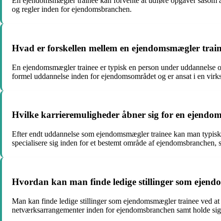
En ejendomsmægler trainee kan forvente at udføre opgaver såsom a
og regler inden for ejendomsbranchen.
Hvad er forskellen mellem en ejendomsmægler trai
En ejendomsmægler trainee er typisk en person under uddannelse og
formel uddannelse inden for ejendomsområdet og er ansat i en vir
Hvilke karrieremuligheder åbner sig for en ejendom
Efter endt uddannelse som ejendomsmægler trainee kan man typisk
specialisere sig inden for et bestemt område af ejendomsbranchen,
Hvordan kan man finde ledige stillinger som ejend
Man kan finde ledige stillinger som ejendomsmægler trainee ved at
netværksarrangementer inden for ejendomsbranchen samt holde sig 