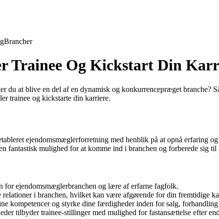
ng
Brancher
 Trainee Og Kickstart Din Karr
r du at blive en del af en dynamisk og konkurrencepræget branche? Så 
 trainee og kickstarte din karriere.
etableret ejendomsmæglerforretning med henblik på at opnå erfaring og 
 fantastisk mulighed for at komme ind i branchen og forberede sig til
en for ejendomsmæglerbranchen og lære af erfarne fagfolk.
relationer i branchen, hvilket kan være afgørende for din fremtidige kar
ine kompetencer og styrke dine færdigheder inden for salg, forhandlin
tilbyder trainee-stillinger med mulighed for fastansættelse efter end