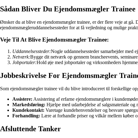
Sådan Bliver Du Ejendomsmægler Trainee
Ønsker du at blive en ejendomsmægler trainee, er der flere veje at gå. 
ejendomsmægleruddannelsessteder for at få vejledning og mulige prakt
Veje Til At Blive Ejendomsmægler Trainee:
Uddannelsessteder:
Nogle uddannelsessteder samarbejder med eje
Netværk:
Bygge dit netværk op gennem brancheevents, seminarer o
Jobportaler:
Hold øje med jobportaler og virksomheders hjemmes
Jobbeskrivelse For Ejendomsmægler Train
Som ejendomsmægler trainee vil du blive introduceret til forskellige 
Assistere:
Assistering af erfarne ejendomsmæglere i kundemøder
Markedsføring:
Hjælpe med udarbejdelse af salgsmateriale og m
Kundekontakt:
Varetage kundehenvendelser og besvare spørgsmå
Forhandling:
Lære at forhandle priser og vilkår mellem køber o
Afsluttende Tanker