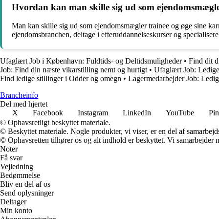
Hvordan kan man skille sig ud som ejendomsmægler
Man kan skille sig ud som ejendomsmægler trainee og øge sine karrier
ejendomsbranchen, deltage i efteruddannelseskurser og specialisere
Ufaglært Job i København: Fuldtids- og Deltidsmuligheder
•
Find dit 
Job: Find din næste vikarstilling nemt og hurtigt
•
Ufaglært Job: Ledige
Find ledige stillinger i Odder og omegn
•
Lagermedarbejder Job: Ledige
Brancheinfo
Del med hjertet
X
Facebook
Instagram
LinkedIn
YouTube
Pin
© Ophavsretligt beskyttet materiale.
© Beskyttet materiale. Nogle produkter, vi viser, er en del af samarbejd
© Ophavsretten tilhører os og alt indhold er beskyttet. Vi samarbejder 
Noter
Få svar
Vejledning
Bedømmelse
Bliv en del af os
Send oplysninger
Deltager
Min konto