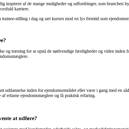
ig inspirere af de mange muligheder og udfordringer, som branchen by
cesfuld karriere.
n trainee-stilling i dag og sæt kursen mod en lys fremtid som ejendoms
ee?
e og træning for at opnå de nødvendige færdigheder og viden inden f
ejendomsmæglere.
ant uddannelse inden for ejendomsområdet eller være i gang med en såd
af erfarne ejendomsmæglere og få praktisk erfaring.
ente at udføre?