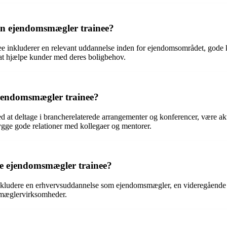
r en ejendomsmægler trainee?
ee inkluderer en relevant uddannelse inden for ejendomsområdet, gode k
 at hjælpe kunder med deres boligbehov.
jendomsmægler trainee?
at deltage i brancherelaterede arrangementer og konferencer, være akti
gge gode relationer med kollegaer og mentorer.
ive ejendomsmægler trainee?
nkludere en erhvervsuddannelse som ejendomsmægler, en videregående u
smæglervirksomheder.