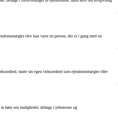
le, deltage i fremvisninger af ejendomme, samt lære om lovgivning
ejendomsmægler elev kan være en person, der er i gang med en
irksomhed, starte sin egen virksomhed som ejendomsmægler eller
 at høre om muligheder, deltage i jobmesser og