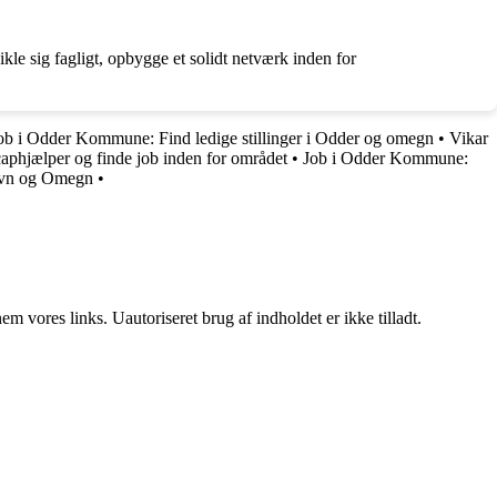
kle sig fagligt, opbygge et solidt netværk inden for
ob i Odder Kommune: Find ledige stillinger i Odder og omegn
•
Vikar
caphjælper og finde job inden for området
•
Job i Odder Kommune:
avn og Omegn
•
 vores links. Uautoriseret brug af indholdet er ikke tilladt.