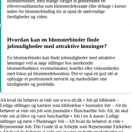
blomsterbinder, men mange vælger at gennemføre en
erhvervsuddannelse som blomsterdekoratør eller deltage i kurser
inden for blomsterbinding for at opnå de nødvendige
færdigheder og viden.
Hvordan kan en blomsterbinder finde
jobmuligheder med attraktive lønninger?
En blomsterbinder kan finde jobmuligheder med attraktive
lønninger ved at søge stillinger hos anerkendte
blomsterbutikker, eventselskaber, hoteller eller virksomheder
med fokus på blomsterdekoration. Det er også en god idé at
opbygge et professionelt netværk og markedsføre sine
færdigheder og portefølje.
Alt hvad du behøver at vide om www.eb.dk
•
Job på bibliotek –
Ledige stillinger og karriere som bibliotekar
•
Journalist Job – Alt du
behøver at vide om job som journalist
•
Buschauffør Job: Alt, du skal
vide om at blive og være buschauffør
•
Job i en A-kasse: Ledige
stillinger og mere
•
Plastmager Job – Alt hvad du behøver at vide
•
Rejsemontør Job: Din Guide til at Arbejde som Rejsemontør Elektriker
•
Alt hvad du behøver at vide om at være en butiksmedarbejder og