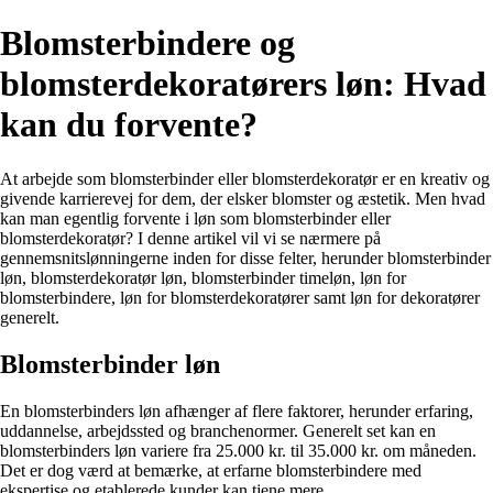
Blomsterbindere og
blomsterdekoratørers løn: Hvad
kan du forvente?
At arbejde som blomsterbinder eller blomsterdekoratør er en kreativ og
givende karrierevej for dem, der elsker blomster og æstetik. Men hvad
kan man egentlig forvente i løn som blomsterbinder eller
blomsterdekoratør? I denne artikel vil vi se nærmere på
gennemsnitslønningerne inden for disse felter, herunder blomsterbinder
løn, blomsterdekoratør løn, blomsterbinder timeløn, løn for
blomsterbindere, løn for blomsterdekoratører samt løn for dekoratører
generelt.
Blomsterbinder løn
En blomsterbinders løn afhænger af flere faktorer, herunder erfaring,
uddannelse, arbejdssted og branchenormer. Generelt set kan en
blomsterbinders løn variere fra 25.000 kr. til 35.000 kr. om måneden.
Det er dog værd at bemærke, at erfarne blomsterbindere med
ekspertise og etablerede kunder kan tjene mere.