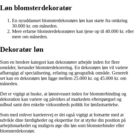
Løn blomsterdekoratør
En nyuddannet blomsterdekoratørs løn kan starte fra omkring
30.000 kr. om måneden.
Mere erfarne blomsterdekoratører kan tjene op til 40.000 kr. eller
mere om måneden.
Dekoratør løn
Som en bredere kategori kan dekoratører arbejde inden for flere
områder, herunder blomsterdekorering. En dekoratørs løn vil variere
afhængigt af specialisering, erfaring og geografisk område. Generelt
set kan en dekoratørs løn ligge mellem 25.000 kr. og 45.000 kr. om
måneden.
Det er vigtigt at huske, at lønniveauet inden for blomsterbinding og
dekoration kan variere og påvirkes af markedets efterspørgsel og
udbud samt den enkelte virksomheds politik for lønfastsættelse.
Som med enhver karrierevej er det også vigtigt at fortsætte med at
udvikle dine færdigheder og ekspertise for at styrke din position på
arbejdsmarkedet og muligvis øge din løn som blomsterbinder eller
blomsterdekoratør.