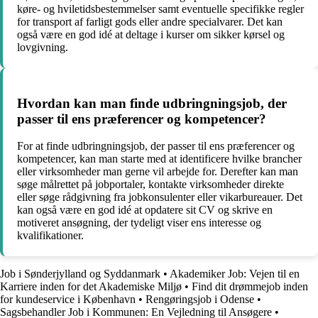
køre- og hviletidsbestemmelser samt eventuelle specifikke regler
for transport af farligt gods eller andre specialvarer. Det kan
også være en god idé at deltage i kurser om sikker kørsel og
lovgivning.
Hvordan kan man finde udbringningsjob, der
passer til ens præferencer og kompetencer?
For at finde udbringningsjob, der passer til ens præferencer og
kompetencer, kan man starte med at identificere hvilke brancher
eller virksomheder man gerne vil arbejde for. Derefter kan man
søge målrettet på jobportaler, kontakte virksomheder direkte
eller søge rådgivning fra jobkonsulenter eller vikarbureauer. Det
kan også være en god idé at opdatere sit CV og skrive en
motiveret ansøgning, der tydeligt viser ens interesse og
kvalifikationer.
Job i Sønderjylland og Syddanmark
•
Akademiker Job: Vejen til en
Karriere inden for det Akademiske Miljø
•
Find dit drømmejob inden
for kundeservice i København
•
Rengøringsjob i Odense
•
Sagsbehandler Job i Kommunen: En Vejledning til Ansøgere
•