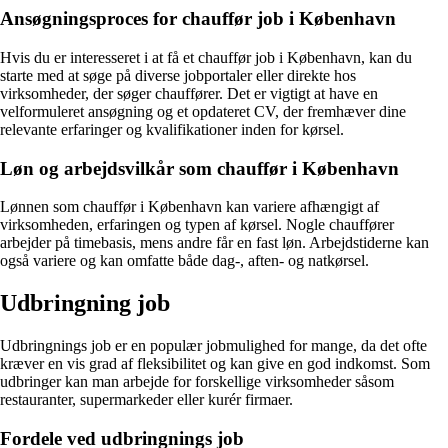
Ansøgningsproces for chauffør job i København
Hvis du er interesseret i at få et chauffør job i København, kan du
starte med at søge på diverse jobportaler eller direkte hos
virksomheder, der søger chauffører. Det er vigtigt at have en
velformuleret ansøgning og et opdateret CV, der fremhæver dine
relevante erfaringer og kvalifikationer inden for kørsel.
Løn og arbejdsvilkår som chauffør i København
Lønnen som chauffør i København kan variere afhængigt af
virksomheden, erfaringen og typen af kørsel. Nogle chauffører
arbejder på timebasis, mens andre får en fast løn. Arbejdstiderne kan
også variere og kan omfatte både dag-, aften- og natkørsel.
Udbringning job
Udbringnings job er en populær jobmulighed for mange, da det ofte
kræver en vis grad af fleksibilitet og kan give en god indkomst. Som
udbringer kan man arbejde for forskellige virksomheder såsom
restauranter, supermarkeder eller kurér firmaer.
Fordele ved udbringnings job