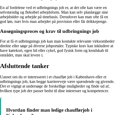
En af fordelene ved et udbringnings job er, at det ofte kan være en
selvstændig og fleksibel arbejdsform. Man kan selv planlægge sine
arbejdstider og arbejde på timebasis. Derudover kan man ofte få en
god løn, især hvis man arbejder på provision eller får drikkepenge.
Ansøgningsproces og krav til udbringnings job
For at få et udbringnings job kan man kontakte relevante virksomheder
direkte eller søge på diverse jobportaler. Typiske krav kan inkludere at
have kørekort, egen bil eller cykel, god fysisk form og kendskab til
området, man skal levere i.
Afsluttende tanker
Uanset om du er interesseret i et chauffør job i København eller et
udbringnings job, kan begge karriereveje være spændende og givende.
Det er vigtigt at undersøge de forskellige muligheder og finde ud af,
hvilken type job der passer bedst til dine interesser og kompetencer.
Hvordan finder man ledige chaufførjob i