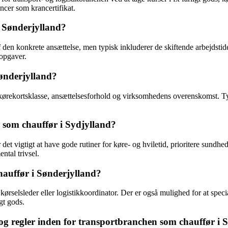
encer som krancertifikat.
i Sønderjylland?
f den konkrete ansættelse, men typisk inkluderer de skiftende arbejdstid
 opgaver.
ønderjylland?
, kørekortsklasse, ansættelsesforhold og virksomhedens overenskomst. T
 som chauffør i Sydjylland?
 det vigtigt at have gode rutiner for køre- og hviletid, prioritere sundh
ntal trivsel.
hauffør i Sønderjylland?
kørselsleder eller logistikkoordinator. Der er også mulighed for at spec
igt gods.
g regler inden for transportbranchen som chauffør i 