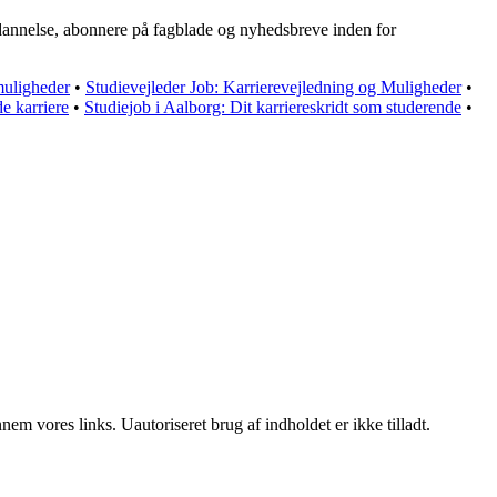
ddannelse, abonnere på fagblade og nyhedsbreve inden for
muligheder
•
Studievejleder Job: Karrierevejledning og Muligheder
•
e karriere
•
Studiejob i Aalborg: Dit karriereskridt som studerende
•
m vores links. Uautoriseret brug af indholdet er ikke tilladt.