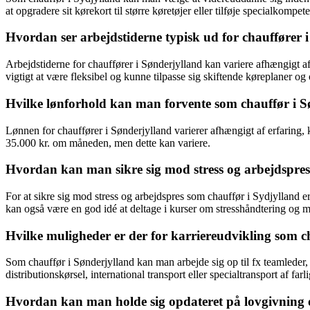
at opgradere sit kørekort til større køretøjer eller tilføje specialkompet
Hvordan ser arbejdstiderne typisk ud for chauffører 
Arbejdstiderne for chauffører i Sønderjylland kan variere afhængigt a
vigtigt at være fleksibel og kunne tilpasse sig skiftende køreplaner og
Hvilke lønforhold kan man forvente som chauffør i S
Lønnen for chauffører i Sønderjylland varierer afhængigt af erfaring
35.000 kr. om måneden, men dette kan variere.
Hvordan kan man sikre sig mod stress og arbejdspres
For at sikre sig mod stress og arbejdspres som chauffør i Sydjylland er
kan også være en god idé at deltage i kurser om stresshåndtering og me
Hvilke muligheder er der for karriereudvikling som c
Som chauffør i Sønderjylland kan man arbejde sig op til fx teamleder, 
distributionskørsel, international transport eller specialtransport af farl
Hvordan kan man holde sig opdateret på lovgivning o