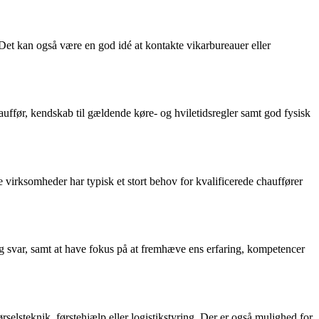
Det kan også være en god idé at kontakte vikarbureauer eller
chauffør, kendskab til gældende køre- og hviletidsregler samt god fysisk
virksomheder har typisk et stort behov for kvalificerede chauffører
g svar, samt at have fokus på at fremhæve ens erfaring, kompetencer
selsteknik, førstehjælp eller logistikstyring. Der er også mulighed for