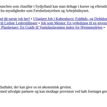
rtbranchen som chauffør i Sydjylland kan man deltage i kurser og efteru
ra myndigheder som Færdselsstyrelsen og Arbejdstilsynet.
d dit næste job her!
•
Ufaglært Job i København: Fuldtids- og Deltids
il Ledige Lederstillinger
•
Job som Mentor: En vejledning til en givend
 Planlægger: En Guide til Vagtplanlægning inden for Hjemmeplejen
•
jdsaftaler, der kan give os en økonomisk gevinst.
 med udvalgte partnere og kan modtage provision ved køb foretaget genne