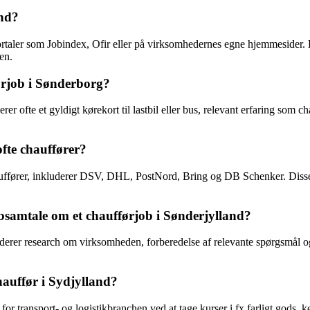
and?
ortaler som Jobindex, Ofir eller på virksomhedernes egne hjemmesider. 
hen.
førjob i Sønderborg?
rer ofte et gyldigt kørekort til lastbil eller bus, relevant erfaring som 
fte chauffører?
auffører, inkluderer DSV, DHL, PostNord, Bring og DB Schenker. Disse 
bsamtale om et chaufførjob i Sønderjylland?
luderer research om virksomheden, forberedelse af relevante spørgsmål o
hauffør i Sydjylland?
 transport- og logistikbranchen ved at tage kurser i fx farligt gods, kør