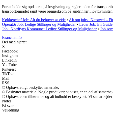
For at holde sig opdateret på lovgivning og regler inden for transpo
transportområdet samt være opmærksom på ændringer i lovgivningen f
Køkkenchef Job: Alt du behøver at vide
•
Alt om jobs i Næstved – Fin
Operatør Job: Ledige Stillinger og Muligheder
•
Leder Job: En Guide t
Job i Nordfyns Kommune: Ledige Stillinger og Muligheder
•
Job som
Brancheinfo
Del med hjertet
X
Facebook
Instagram
LinkedIn
YouTube
Pinterest
TikTok
Mail
RSS
© Ophavsretligt beskyttet materiale.
© Beskyttet materiale. Nogle produkter, vi viser, er en del af samarbe
© Ophavsretten tilhører os og alt indhold er beskyttet. Vi samarbejder
Noter
Få svar
Vejledning