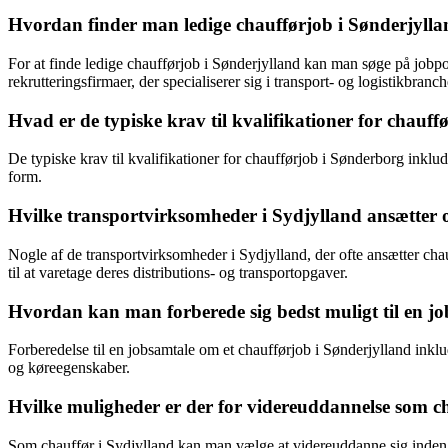
Hvordan finder man ledige chaufførjob i Sønderjyll
For at finde ledige chaufførjob i Sønderjylland kan man søge på jobp
rekrutteringsfirmaer, der specialiserer sig i transport- og logistikbranc
Hvad er de typiske krav til kvalifikationer for chauf
De typiske krav til kvalifikationer for chaufførjob i Sønderborg inklude
form.
Hvilke transportvirksomheder i Sydjylland ansætter o
Nogle af de transportvirksomheder i Sydjylland, der ofte ansætter ch
til at varetage deres distributions- og transportopgaver.
Hvordan kan man forberede sig bedst muligt til en jo
Forberedelse til en jobsamtale om et chaufførjob i Sønderjylland ink
og køreegenskaber.
Hvilke muligheder er der for videreuddannelse som c
Som chauffør i Sydjylland kan man vælge at videreuddanne sig inden for