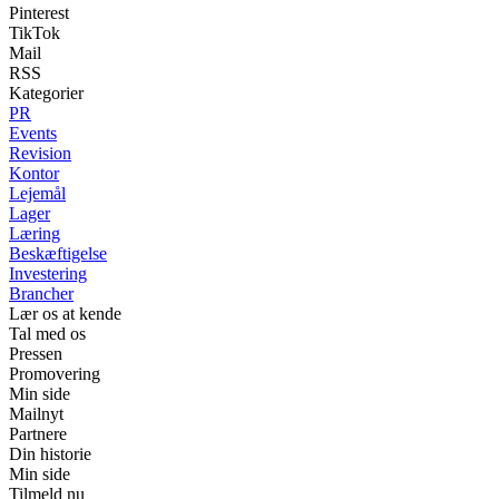
Pinterest
TikTok
Mail
RSS
Kategorier
PR
Events
Revision
Kontor
Lejemål
Lager
Læring
Beskæftigelse
Investering
Brancher
Lær os at kende
Tal med os
Pressen
Promovering
Min side
Mailnyt
Partnere
Din historie
Min side
Tilmeld nu