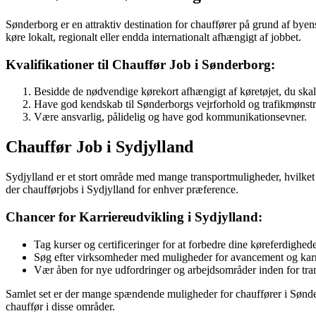
Sønderborg er en attraktiv destination for chauffører på grund af byen
køre lokalt, regionalt eller endda internationalt afhængigt af jobbet.
Kvalifikationer til Chauffør Job i Sønderborg:
Besidde de nødvendige kørekort afhængigt af køretøjet, du skal
Have god kendskab til Sønderborgs vejrforhold og trafikmønstr
Være ansvarlig, pålidelig og have god kommunikationsevner.
Chauffør Job i Sydjylland
Sydjylland er et stort område med mange transportmuligheder, hvilket g
der chaufførjobs i Sydjylland for enhver præference.
Chancer for Karriereudvikling i Sydjylland:
Tag kurser og certificeringer for at forbedre dine køreferdighed
Søg efter virksomheder med muligheder for avancement og kar
Vær åben for nye udfordringer og arbejdsområder inden for tra
Samlet set er der mange spændende muligheder for chauffører i Sønderj
chauffør i disse områder.