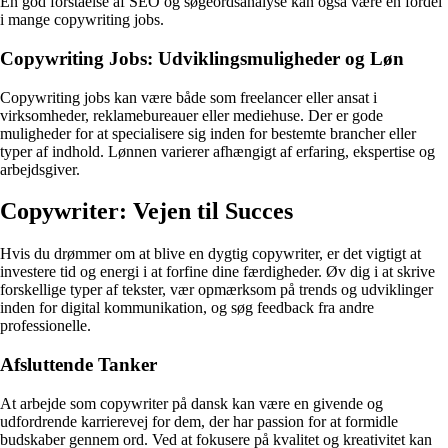
En god forståelse af SEO og søgeordsanalyse kan også være en fordel
i mange copywriting jobs.
Copywriting Jobs: Udviklingsmuligheder og Løn
Copywriting jobs kan være både som freelancer eller ansat i
virksomheder, reklamebureauer eller mediehuse. Der er gode
muligheder for at specialisere sig inden for bestemte brancher eller
typer af indhold. Lønnen varierer afhængigt af erfaring, ekspertise og
arbejdsgiver.
Copywriter: Vejen til Succes
Hvis du drømmer om at blive en dygtig copywriter, er det vigtigt at
investere tid og energi i at forfine dine færdigheder. Øv dig i at skrive
forskellige typer af tekster, vær opmærksom på trends og udviklinger
inden for digital kommunikation, og søg feedback fra andre
professionelle.
Afsluttende Tanker
At arbejde som copywriter på dansk kan være en givende og
udfordrende karrierevej for dem, der har passion for at formidle
budskaber gennem ord. Ved at fokusere på kvalitet og kreativitet kan