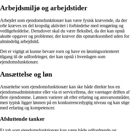
Arbejdsmiljø og arbejdstider
Arbejdet som ejendomsfunktionær kan være fysisk krævende, da der
ofte kræves en del kropslig aktivitet i forbindelse med rengøring og
vedligeholdelse. Derudover skal du være fleksibel, da der kan opstå
akutte opgaver og problemer, der kræver din opmærksomhed uden for
almindelig arbejdstid.
Det er vigtigt at kunne bevare roen og have en løsningsorienteret
tilgang til de udfordringer, der kan opstå i hverdagen som
ejendomsfunktionær.
Ansættelse og løn
Ansættelse som ejendomsfunktionær kan ske både direkte hos en
ejendomsadministrator eller via et servicefirma, der varetager driften af
flere ejendomme. Lønnen varierer alt efter erfaring og ansvarsområder,
men typisk ligger lønnen på en konkurrencedygtig niveau og kan stige
med erfaring og kompetencer.
Afsluttende tanker
Et job som ejendomsfunktionær kan være både udfordrende og