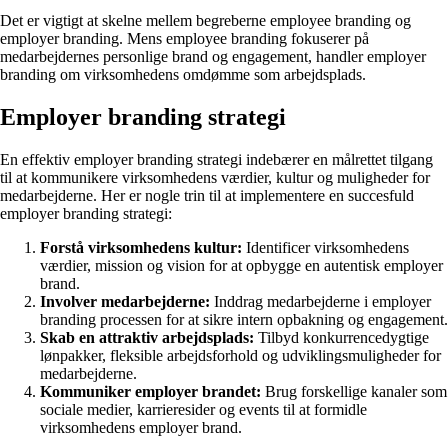
Det er vigtigt at skelne mellem begreberne employee branding og
employer branding. Mens employee branding fokuserer på
medarbejdernes personlige brand og engagement, handler employer
branding om virksomhedens omdømme som arbejdsplads.
Employer branding strategi
En effektiv employer branding strategi indebærer en målrettet tilgang
til at kommunikere virksomhedens værdier, kultur og muligheder for
medarbejderne. Her er nogle trin til at implementere en succesfuld
employer branding strategi:
Forstå virksomhedens kultur:
Identificer virksomhedens
værdier, mission og vision for at opbygge en autentisk employer
brand.
Involver medarbejderne:
Inddrag medarbejderne i employer
branding processen for at sikre intern opbakning og engagement.
Skab en attraktiv arbejdsplads:
Tilbyd konkurrencedygtige
lønpakker, fleksible arbejdsforhold og udviklingsmuligheder for
medarbejderne.
Kommuniker employer brandet:
Brug forskellige kanaler som
sociale medier, karrieresider og events til at formidle
virksomhedens employer brand.