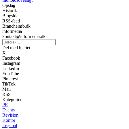
Indholdsoversigt
Opslag
Historik
Blogside
RSS-feed
Brancheinfo.dk
informedia
kontakt@informedia.dk
Del med hjertet
X
Facebook
Instagram
LinkedIn
YouTube
Pinterest
TikTok
Mail
RSS
Kategorier
PR
Events
Revision
Kontor
Lejemål