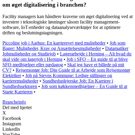
om øget digitalisering i branchen?
Facility managers kan håndtere kravene om øget digitalisering ved at
investere i teknologiske løsninger såsom facility management-
software, IoT-enheder og dataanalyseværktøjer for at optimere
driften og beslutningstagningen.
Piccoline job i Aarhus: En karrierevej med muligheder
•
Job som
Bager: Muligheder, Krav og Ansættelsesmuligheder
•
Datamatiker
Jobmuligheder og Studiejob
•
Lagerarbejde i Herning – Alt hvad du
skal vide om lagerjob i Herning
•
Job i SFO – En guide til at blive
SFO medhjælper eller pædagog
•
Skal jeg have et billede på mit
CV?
•
Rejsemontør Job: Din Guide til at Arbejde som Rejsemontør
Elektriker
•
Job på Stevns Kommune: Ledige stillinger og
karrieremuligheder
•
Sundhedsplejerske Job: En Karriere i
Sundhedssektoren
•
Job som køkkenmedhjælper – En Guide til at
Starte Karrieren
•
Brancheinfo
Del med hjertet
X
Facebook
Instagram
LinkedIn
YouTube