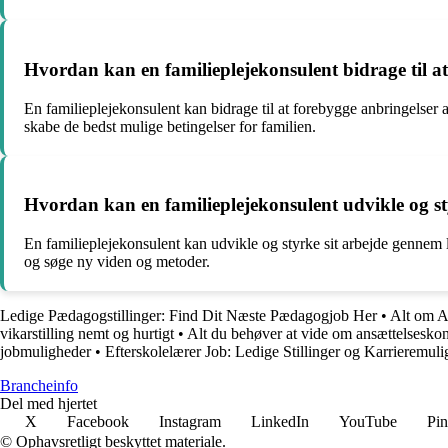
Hvordan kan en familieplejekonsulent bidrage til a
En familieplejekonsulent kan bidrage til at forebygge anbringelser af
skabe de bedst mulige betingelser for familien.
Hvordan kan en familieplejekonsulent udvikle og st
En familieplejekonsulent kan udvikle og styrke sit arbejde gennem l
og søge ny viden og metoder.
Ledige Pædagogstillinger: Find Dit Næste Pædagogjob Her
•
Alt om A
vikarstilling nemt og hurtigt
•
Alt du behøver at vide om ansættelsesko
jobmuligheder
•
Efterskolelærer Job: Ledige Stillinger og Karrieremul
Brancheinfo
Del med hjertet
X
Facebook
Instagram
LinkedIn
YouTube
Pin
© Ophavsretligt beskyttet materiale.