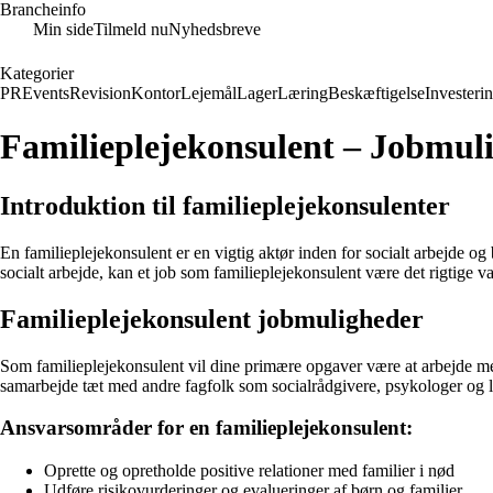
Brancheinfo
Min side
Tilmeld nu
Nyhedsbreve
Kategorier
PR
Events
Revision
Kontor
Lejemål
Lager
Læring
Beskæftigelse
Investeri
Familieplejekonsulent – Jobmuli
Introduktion til familieplejekonsulenter
En familieplejekonsulent er en vigtig aktør inden for socialt arbejde og b
socialt arbejde, kan et job som familieplejekonsulent være det rigtige va
Familieplejekonsulent jobmuligheder
Som familieplejekonsulent vil dine primære opgaver være at arbejde med
samarbejde tæt med andre fagfolk som socialrådgivere, psykologer og 
Ansvarsområder for en familieplejekonsulent:
Oprette og opretholde positive relationer med familier i nød
Udføre risikovurderinger og evalueringer af børn og familier