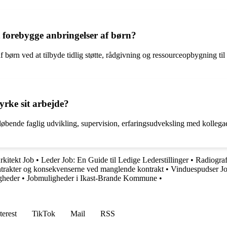
t forebygge anbringelser af børn?
 børn ved at tilbyde tidlig støtte, rådgivning og ressourceopbygning til 
yrke sit arbejde?
øbende faglig udvikling, supervision, erfaringsudveksling med kollegaer
rkitekt Job
•
Leder Job: En Guide til Ledige Lederstillinger
•
Radiograf
ntrakter og konsekvenserne ved manglende kontrakt
•
Vinduespudser Jo
igheder
•
Jobmuligheder i Ikast-Brande Kommune
•
terest
TikTok
Mail
RSS