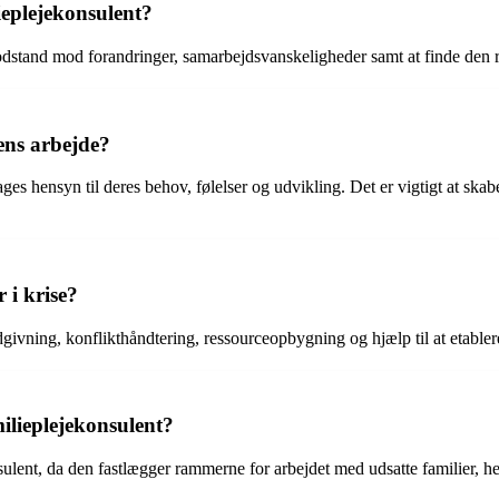
ieplejekonsulent?
stand mod forandringer, samarbejdsvanskeligheder samt at finde den ret
tens arbejde?
ges hensyn til deres behov, følelser og udvikling. Det er vigtigt at skab
 i krise?
 rådgivning, konflikthåndtering, ressourceopbygning og hjælp til at eta
milieplejekonsulent?
onsulent, da den fastlægger rammerne for arbejdet med udsatte familier,