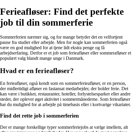
Ferieafløser: Find det perfekte
job til din sommerferie
Sommerferien nærmer sig, og for mange betyder det en velfortjent
pause fra studier eller arbejde. Men for nogle kan sommerferien også
være en god mulighed for at tjene lidt ekstra penge og få
arbejdserfaring. Derfor er et job som ferieafløser eller sommerafløser et
populært valg blandt mange unge i Danmark.
Hvad er en ferieafløser?
En ferieafløser, også kendt som en sommerferieafløser, er en person,
der midlertidigt afløser en fastansat medarbejder, der holder ferie. Det
kan være i butikker, restauranter, hoteller, forlystelsesparker eller andre
steder, der oplever øget aktivitet i sommermånederne. Som ferieafløser
har du mulighed for at arbejde på timebasis eller i kortvarige vikariater.
Find det rette job i sommerferien
Der er mange forskellige typer sommerferiejobs at vælge imellem, alt