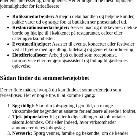
efter ens interesser og færdigheder. Her er nogle af de mest populære
jobmuligheder for ferieafløsere:
Butiksmedarbejder:
Arbejd i detailhandlen og betjene kunder,
pakke varer ud og sørge for, at butikken ser præsentabel ud.
Restaurationsmedarbejder:
Server mad og drikkevarer, dække
borde og hjælpe til i køkkenet på restauranter, cafeer eller
cateringvirksomheder.
Eventmedhjælper:
Assister til events, koncerter eller festivaler
ved at hjælpe med opstilling, billetsalg og generel koordinering.
Hotelferieafløser:
Arbejd på et hotel som receptionist,
roomservice eller rengøringsassistent og bidrag til gæsternes
oplevelse.
Sådan finder du sommerferiejobbet
Der er flere måder, hvorpå du kan finde et sommerferiejob som
ferieafløser. Her er nogle tips til at komme i gang:
Søg tidligt:
Start din jobsøgning i god tid, da mange
virksomheder begynder at ansætte ferieafløsere allerede i foråret.
Tjek jobportaler:
Kig efter ledige stillinger på jobportaler
såsom Jobindex, Ofir eller Indeed, hvor virksomheder
annoncerer deres jobopslag.
Netværk:
Spørg venner, familie og bekendte, om de kender