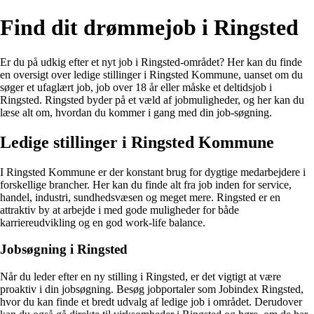
Find dit drømmejob i Ringsted
Er du på udkig efter et nyt job i Ringsted-området? Her kan du finde
en oversigt over ledige stillinger i Ringsted Kommune, uanset om du
søger et ufaglært job, job over 18 år eller måske et deltidsjob i
Ringsted. Ringsted byder på et væld af jobmuligheder, og her kan du
læse alt om, hvordan du kommer i gang med din job-søgning.
Ledige stillinger i Ringsted Kommune
I Ringsted Kommune er der konstant brug for dygtige medarbejdere i
forskellige brancher. Her kan du finde alt fra job inden for service,
handel, industri, sundhedsvæsen og meget mere. Ringsted er en
attraktiv by at arbejde i med gode muligheder for både
karriereudvikling og en god work-life balance.
Jobsøgning i Ringsted
Når du leder efter en ny stilling i Ringsted, er det vigtigt at være
proaktiv i din jobsøgning. Besøg jobportaler som Jobindex Ringsted,
hvor du kan finde et bredt udvalg af ledige job i området. Derudover