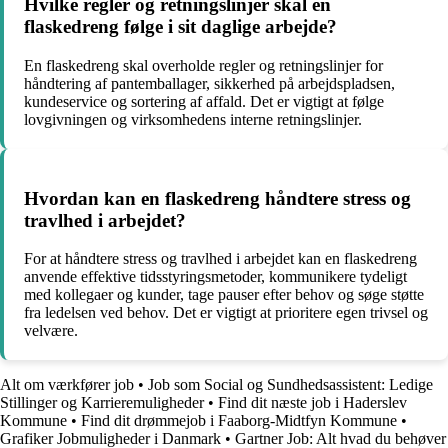
Hvilke regler og retningslinjer skal en
flaskedreng følge i sit daglige arbejde?
En flaskedreng skal overholde regler og retningslinjer for
håndtering af pantemballager, sikkerhed på arbejdspladsen,
kundeservice og sortering af affald. Det er vigtigt at følge
lovgivningen og virksomhedens interne retningslinjer.
Hvordan kan en flaskedreng håndtere stress og
travlhed i arbejdet?
For at håndtere stress og travlhed i arbejdet kan en flaskedreng
anvende effektive tidsstyringsmetoder, kommunikere tydeligt
med kollegaer og kunder, tage pauser efter behov og søge støtte
fra ledelsen ved behov. Det er vigtigt at prioritere egen trivsel og
velvære.
Alt om værkfører job
•
Job som Social og Sundhedsassistent: Ledige
Stillinger og Karrieremuligheder
•
Find dit næste job i Haderslev
Kommune
•
Find dit drømmejob i Faaborg-Midtfyn Kommune
•
Grafiker Jobmuligheder i Danmark
•
Gartner Job: Alt hvad du behøver