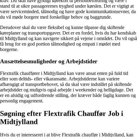
krav. Du skal have gyldigt kørekort til personbefordring og være i
stand til at sikre passagerernes tryghed under kørslen. Det er vigtigt at
være serviceminded, tålmodig og have gode kommunikationsevner, da
du vil møde borgere med forskellige behov og baggrunde.
Derudover skal du være fleksibel og kunne tilpasse dig skiftende
køreplaner og transportopgaver. Det er en fordel, hvis du har kendskab
til Midtjylland og kan navigere sikkert på vejene i området. Du vil også
få brug for en god portion tålmodighed og empati i mødet med
borgerne.
Ansættelsesmuligheder og Arbejdstider
Flextrafik chauffører i Midtjylland kan være ansat enten på fuld tid
eller som deltids- eller vikaransatte. Arbejdstiderne kan variere
afhængigt af transportbehovet, så du skal være indstillet på skiftende
arbejdstider og muligvis også arbejde i weekender og helligdage. Det
er en alsidig og udfordrende stilling, der kræver både faglig kunnen og
personlig engagement.
Søgning efter Flextrafik Chauffør Job i
Midtjylland
Hvis du er interesseret i at blive Flextrafik chauffør i Midtjylland, kan