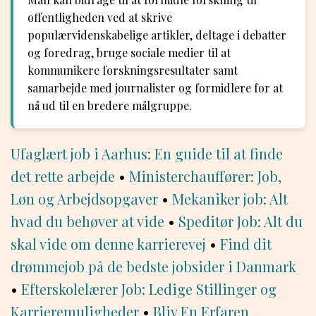
offentligheden ved at skrive
populærvidenskabelige artikler, deltage i debatter
og foredrag, bruge sociale medier til at
kommunikere forskningsresultater samt
samarbejde med journalister og formidlere for at
nå ud til en bredere målgruppe.
Ufaglært job i Aarhus: En guide til at finde
det rette arbejde
•
Ministerchauffører: Job,
Løn og Arbejdsopgaver
•
Mekaniker job: Alt
hvad du behøver at vide
•
Speditør Job: Alt du
skal vide om denne karrierevej
•
Find dit
drømmejob på de bedste jobsider i Danmark
•
Efterskolelærer Job: Ledige Stillinger og
Karrieremuligheder
•
Bliv En Erfaren