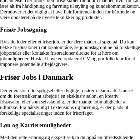
uddannelse. Der findes flere frisørskoler rundt om i landet, hvor du kan
lære alt fra hårklipning og farvning til styling og kundekommunikation.
Derudover er det vigtigt at have flair for trends inden for hårmode og
være opdateret på de nyeste teknikker og produkter.
Frisør Jobsøgning
Hvis du leder efter et frisørjob, er der flere måder at søge på. Du kan
tjekke frisørsaloner i dit lokalområde, se jobopslag online på forskellige
jobportaler eller kontakte frisørsaloner direkte for at høre om
jobmuligheder. Husk at have en opdateret CV og portfolio klar for at
imponere potentielle arbejdsgivere.
Frisør Jobs i Danmark
Der er en stor efterspørgsel efter dygtige frisører i Danmark. Uanset
om du foretrækker at arbejde i en eksklusiv salon, en kreativ
frisørsalon eller som selvstændig, er der mange jobmuligheder at
udforske. Fra hårstyling til extensions og farvning, er der plads til
forskellige specialiseringer inden for frisørfaget.
Løn og Karrieremuligheder
Med den rette erfaring og ekspertise kan du opnå en tilfredsstillende