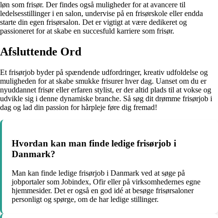
løn som frisør. Der findes også muligheder for at avancere til
ledelsesstillinger i en salon, undervise på en frisørskole eller endda
starte din egen frisørsalon. Det er vigtigt at være dedikeret og
passioneret for at skabe en succesfuld karriere som frisør.
Afsluttende Ord
Et frisørjob byder på spændende udfordringer, kreativ udfoldelse og
muligheden for at skabe smukke frisurer hver dag. Uanset om du er
nyuddannet frisør eller erfaren stylist, er der altid plads til at vokse og
udvikle sig i denne dynamiske branche. Så søg dit drømme frisørjob i
dag og lad din passion for hårpleje føre dig fremad!
Hvordan kan man finde ledige frisørjob i
Danmark?
Man kan finde ledige frisørjob i Danmark ved at søge på
jobportaler som Jobindex, Ofir eller på virksomhedernes egne
hjemmesider. Det er også en god idé at besøge frisørsaloner
personligt og spørge, om de har ledige stillinger.