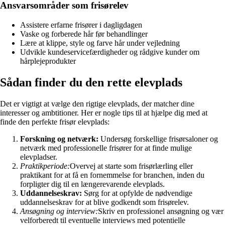
Ansvarsområder som frisørelev
Assistere erfarne frisører i dagligdagen
Vaske og forberede hår før behandlinger
Lære at klippe, style og farve hår under vejledning
Udvikle kundeservicefærdigheder og rådgive kunder om
hårplejeprodukter
Sådan finder du den rette elevplads
Det er vigtigt at vælge den rigtige elevplads, der matcher dine
interesser og ambtitioner. Her er nogle tips til at hjælpe dig med at
finde den perfekte frisør elevplads:
Forskning og netværk:
Undersøg forskellige frisørsaloner og
netværk med professionelle frisører for at finde mulige
elevpladser.
Praktikperiode:
Overvej at starte som frisørlærling eller
praktikant for at få en fornemmelse for branchen, inden du
forpligter dig til en længerevarende elevplads.
Uddannelseskrav:
Sørg for at opfylde de nødvendige
uddannelseskrav for at blive godkendt som frisørelev.
Ansøgning og interview:
Skriv en professionel ansøgning og vær
velforberedt til eventuelle interviews med potentielle