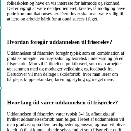
folkeskolen og have en vis interesse for hårmode og skønhed.
Det er vigtigt at være detaljeorienteret, kreativ, tålmodig og have
gode kommunikationsevner. Derudover skal man være villig til
at lære og arbejde hårdt for at opnå succes i faget.
Hvordan foregår uddannelsen til frisørelev?
Uddannelsen til frisørelev foregår typisk som en kombination af
praktisk arbejde i en frisørsalon og teoretisk undervisning på en
frisørskole. Man vil få tildelt en praktikvært, som man arbejder
tæt sammen med og modtager vejledning og feedback fra.
Derudover vil man deltage i skoleforløb, hvor man lærer om
hårpleje, klippeteknikker, farvning, styling og meget mere.
Hvor lang tid varer uddannelsen til frisørelev?
Uddannelsen til frisørelev varer typisk 3-4 år, afhængigt af
hvilket uddannelsesforløb man følger. I løbet af uddannelsen vil
man gradvist opnå flere færdigheder og ansvar, og man vil blive
klædt på til at kunne arbejde selvstændigt som frisør efter endt