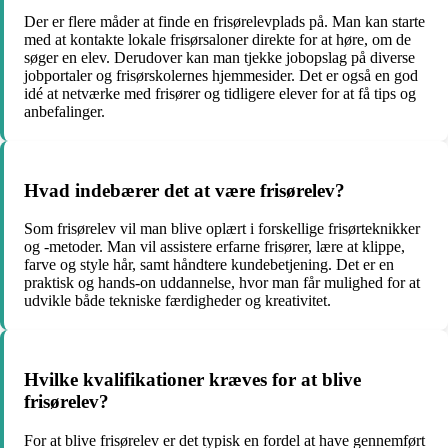
Der er flere måder at finde en frisørelevplads på. Man kan starte
med at kontakte lokale frisørsaloner direkte for at høre, om de
søger en elev. Derudover kan man tjekke jobopslag på diverse
jobportaler og frisørskolernes hjemmesider. Det er også en god
idé at netværke med frisører og tidligere elever for at få tips og
anbefalinger.
Hvad indebærer det at være frisørelev?
Som frisørelev vil man blive oplært i forskellige frisørteknikker
og -metoder. Man vil assistere erfarne frisører, lære at klippe,
farve og style hår, samt håndtere kundebetjening. Det er en
praktisk og hands-on uddannelse, hvor man får mulighed for at
udvikle både tekniske færdigheder og kreativitet.
Hvilke kvalifikationer kræves for at blive
frisørelev?
For at blive frisørelev er det typisk en fordel at have gennemført