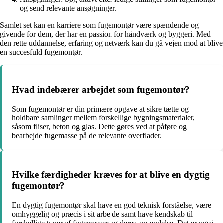
og send relevante ansøgninger.
Samlet set kan en karriere som fugemontør være spændende og
givende for dem, der har en passion for håndværk og byggeri. Med
den rette uddannelse, erfaring og netværk kan du gå vejen mod at blive
en succesfuld fugemontør.
Hvad indebærer arbejdet som fugemontør?
Som fugemontør er din primære opgave at sikre tætte og
holdbare samlinger mellem forskellige bygningsmaterialer,
såsom fliser, beton og glas. Dette gøres ved at påføre og
bearbejde fugemasse på de relevante overflader.
Hvilke færdigheder kræves for at blive en dygtig
fugemontør?
En dygtig fugemontør skal have en god teknisk forståelse, være
omhyggelig og præcis i sit arbejde samt have kendskab til
forskellige typer af fugemasser og deres anvendelse. Det er også