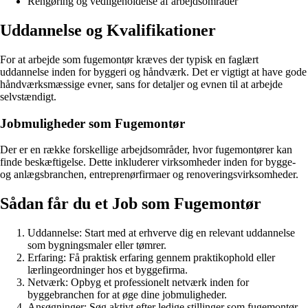
Rengøring og vedligeholdelse af arbejdsområder
Uddannelse og Kvalifikationer
For at arbejde som fugemontør kræves der typisk en faglært
uddannelse inden for byggeri og håndværk. Det er vigtigt at have gode
håndværksmæssige evner, sans for detaljer og evnen til at arbejde
selvstændigt.
Jobmuligheder som Fugemontør
Der er en række forskellige arbejdsområder, hvor fugemontører kan
finde beskæftigelse. Dette inkluderer virksomheder inden for bygge-
og anlægsbranchen, entreprenørfirmaer og renoveringsvirksomheder.
Sådan får du et Job som Fugemontør
Uddannelse: Start med at erhverve dig en relevant uddannelse
som bygningsmaler eller tømrer.
Erfaring: Få praktisk erfaring gennem praktikophold eller
lærlingeordninger hos et byggefirma.
Netværk: Opbyg et professionelt netværk inden for
byggebranchen for at øge dine jobmuligheder.
Ansøgninger: Søg aktivt efter ledige stillinger som fugemontør