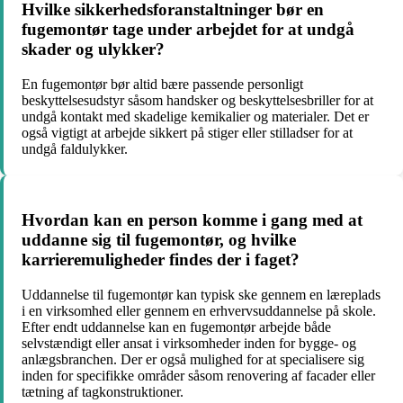
Hvilke sikkerhedsforanstaltninger bør en
fugemontør tage under arbejdet for at undgå
skader og ulykker?
En fugemontør bør altid bære passende personligt
beskyttelsesudstyr såsom handsker og beskyttelsesbriller for at
undgå kontakt med skadelige kemikalier og materialer. Det er
også vigtigt at arbejde sikkert på stiger eller stilladser for at
undgå faldulykker.
Hvordan kan en person komme i gang med at
uddanne sig til fugemontør, og hvilke
karrieremuligheder findes der i faget?
Uddannelse til fugemontør kan typisk ske gennem en læreplads
i en virksomhed eller gennem en erhvervsuddannelse på skole.
Efter endt uddannelse kan en fugemontør arbejde både
selvstændigt eller ansat i virksomheder inden for bygge- og
anlægsbranchen. Der er også mulighed for at specialisere sig
inden for specifikke områder såsom renovering af facader eller
tætning af tagkonstruktioner.