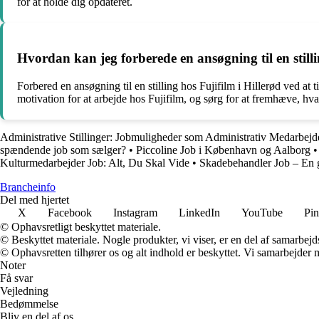
for at holde dig opdateret.
Hvordan kan jeg forberede en ansøgning til en stilli
Forbered en ansøgning til en stilling hos Fujifilm i Hillerød ved at
motivation for at arbejde hos Fujifilm, og sørg for at fremhæve, h
Administrative Stillinger: Jobmuligheder som Administrativ Medarbejd
spændende job som sælger?
•
Piccoline Job i København og Aalborg
Kulturmedarbejder Job: Alt, Du Skal Vide
•
Skadebehandler Job – En g
Brancheinfo
Del med hjertet
X
Facebook
Instagram
LinkedIn
YouTube
Pin
© Ophavsretligt beskyttet materiale.
© Beskyttet materiale. Nogle produkter, vi viser, er en del af samarbejd
© Ophavsretten tilhører os og alt indhold er beskyttet. Vi samarbejder 
Noter
Få svar
Vejledning
Bedømmelse
Bliv en del af os