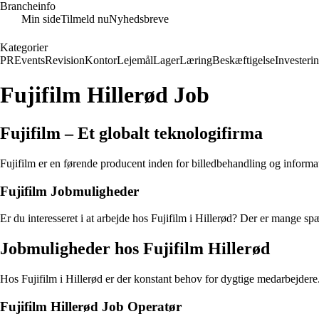
Brancheinfo
Min side
Tilmeld nu
Nyhedsbreve
Kategorier
PR
Events
Revision
Kontor
Lejemål
Lager
Læring
Beskæftigelse
Investeri
Fujifilm Hillerød Job
Fujifilm – Et globalt teknologifirma
Fujifilm er en førende producent inden for billedbehandling og informat
Fujifilm Jobmuligheder
Er du interesseret i at arbejde hos Fujifilm i Hillerød? Der er mange 
Jobmuligheder hos Fujifilm Hillerød
Hos Fujifilm i Hillerød er der konstant behov for dygtige medarbejdere. 
Fujifilm Hillerød Job Operatør