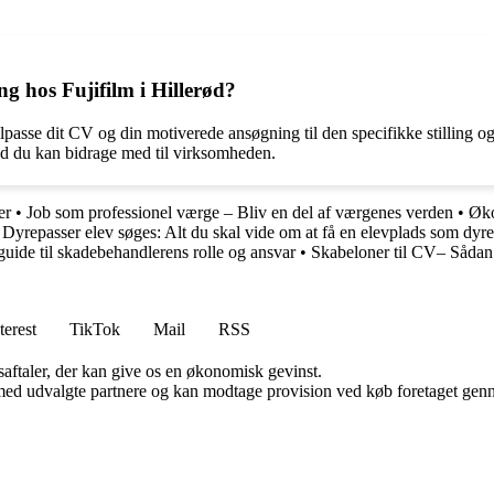
ng hos Fujifilm i Hillerød?
 tilpasse dit CV og din motiverede ansøgning til den specifikke stilling
vad du kan bidrage med til virksomheden.
er
•
Job som professionel værge – Bliv en del af værgenes verden
•
Øko
•
Dyrepasser elev søges: Alt du skal vide om at få en elevplads som dyr
uide til skadebehandlerens rolle og ansvar
•
Skabeloner til CV– Sådan 
terest
TikTok
Mail
RSS
saftaler, der kan give os en økonomisk gevinst.
med udvalgte partnere og kan modtage provision ved køb foretaget gennem