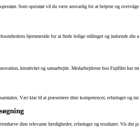
peratør. Som operatør vil du være ansvarlig for at betjene og overvåge 
virksomhedens hjemmeside for at finde ledige stillinger og indsende din 
innovation, kreativitet og samarbejde. Medarbejderne hos Fujifilm har mu
obsamtalen. Vær klar til at præsentere dine kompetencer, erfaringer og mo
nsøgning
 fremhæve dine relevante færdigheder, erfaringer og resultater. Vis din pa