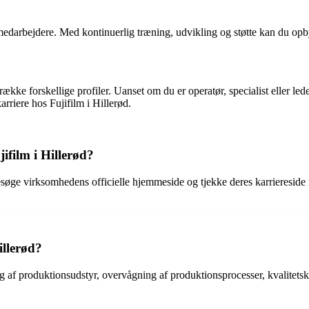
medarbejdere. Med kontinuerlig træning, udvikling og støtte kan du opb
kke forskellige profiler. Uanset om du er operatør, specialist eller lede
rriere hos Fujifilm i Hillerød.
ifilm i Hillerød?
besøge virksomhedens officielle hjemmeside og tjekke deres karrieresi
illerød?
ng af produktionsudstyr, overvågning af produktionsprocesser, kvalitetsko