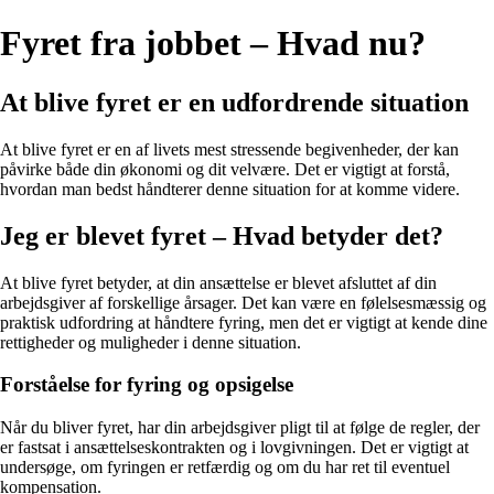
Fyret fra jobbet – Hvad nu?
At blive fyret er en udfordrende situation
At blive fyret er en af livets mest stressende begivenheder, der kan
påvirke både din økonomi og dit velvære. Det er vigtigt at forstå,
hvordan man bedst håndterer denne situation for at komme videre.
Jeg er blevet fyret – Hvad betyder det?
At blive fyret betyder, at din ansættelse er blevet afsluttet af din
arbejdsgiver af forskellige årsager. Det kan være en følelsesmæssig og
praktisk udfordring at håndtere fyring, men det er vigtigt at kende dine
rettigheder og muligheder i denne situation.
Forståelse for fyring og opsigelse
Når du bliver fyret, har din arbejdsgiver pligt til at følge de regler, der
er fastsat i ansættelseskontrakten og i lovgivningen. Det er vigtigt at
undersøge, om fyringen er retfærdig og om du har ret til eventuel
kompensation.