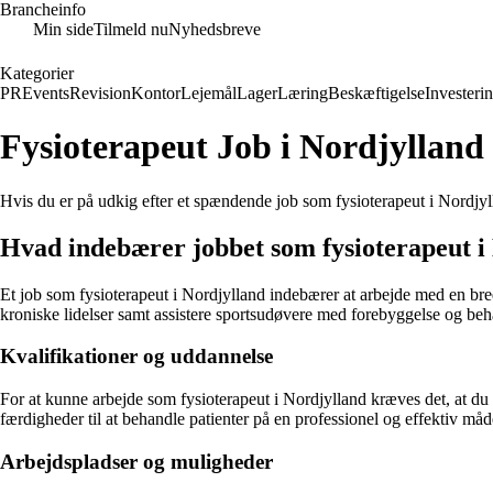
Brancheinfo
Min side
Tilmeld nu
Nyhedsbreve
Kategorier
PR
Events
Revision
Kontor
Lejemål
Lager
Læring
Beskæftigelse
Investeri
Fysioterapeut Job i Nordjylland
Hvis du er på udkig efter et spændende job som fysioterapeut i Nordjylla
Hvad indebærer jobbet som fysioterapeut i
Et job som fysioterapeut i Nordjylland indebærer at arbejde med en bre
kroniske lidelser samt assistere sportsudøvere med forebyggelse og beh
Kvalifikationer og uddannelse
For at kunne arbejde som fysioterapeut i Nordjylland kræves det, at d
færdigheder til at behandle patienter på en professionel og effektiv måd
Arbejdspladser og muligheder