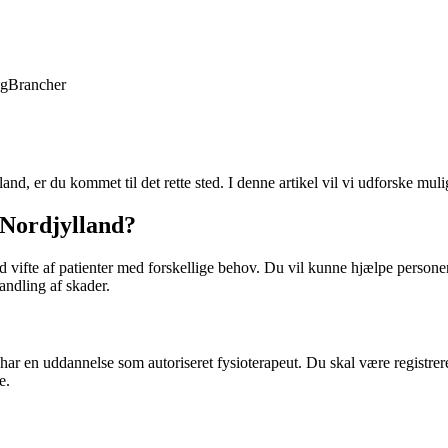
ng
Brancher
nd, er du kommet til det rette sted. I denne artikel vil vi udforske mul
 Nordjylland?
d vifte af patienter med forskellige behov. Du vil kunne hjælpe person
andling af skader.
u har en uddannelse som autoriseret fysioterapeut. Du skal være regist
e.