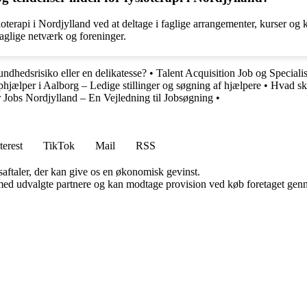
terapi i Nordjylland ved at deltage i faglige arrangementer, kurser og k
aglige netværk og foreninger.
ndhedsrisiko eller en delikatesse?
•
Talent Acquisition Job og Specialis
hjælper i Aalborg – Ledige stillinger og søgning af hjælpere
•
Hvad ska
obs Nordjylland – En Vejledning til Jobsøgning
•
terest
TikTok
Mail
RSS
saftaler, der kan give os en økonomisk gevinst.
med udvalgte partnere og kan modtage provision ved køb foretaget gennem