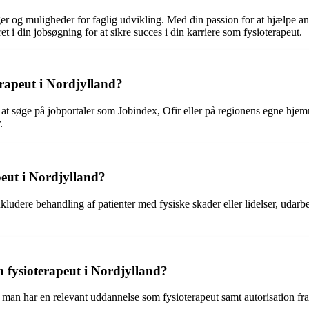
r og muligheder for faglig udvikling. Med din passion for at hjælpe a
t i din jobsøgning for at sikre succes i din karriere som fysioterapeut.
erapeut i Nordjylland?
d at søge på jobportaler som Jobindex, Ofir eller på regionens egne hje
.
peut i Nordjylland?
kludere behandling af patienter med fysiske skader eller lidelser, uda
m fysioterapeut i Nordjylland?
at man har en relevant uddannelse som fysioterapeut samt autorisation f