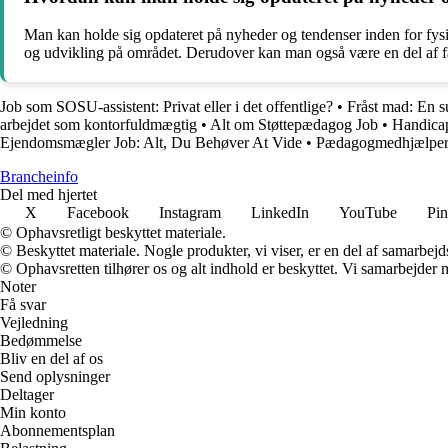
Man kan holde sig opdateret på nyheder og tendenser inden for fysio
og udvikling på området. Derudover kan man også være en del af f
Job som SOSU-assistent: Privat eller i det offentlige?
•
Fråst mad: En su
arbejdet som kontorfuldmægtig
•
Alt om Støttepædagog Job
•
Handicap
Ejendomsmægler Job: Alt, Du Behøver At Vide
•
Pædagogmedhjælper J
Brancheinfo
Del med hjertet
X
Facebook
Instagram
LinkedIn
YouTube
Pin
© Ophavsretligt beskyttet materiale.
© Beskyttet materiale. Nogle produkter, vi viser, er en del af samarbejd
© Ophavsretten tilhører os og alt indhold er beskyttet. Vi samarbejder 
Noter
Få svar
Vejledning
Bedømmelse
Bliv en del af os
Send oplysninger
Deltager
Min konto
Abonnementsplan