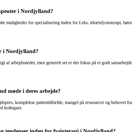
apeuter i Nordjylland?
e muligheder for specialisering inden for f.eks. idrætsfysioterapi, bør
r i Nordjylland?
igt af arbejdsstedet, men generelt set er der fokus på et godt samarbej
and møde i deres arbejde?
spres, komplekse patienttilfælde, mangel på ressourcer og behovet for lø
d kollegaer.
 tendenser inden for fysioterapi i Nordjylland?