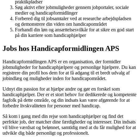
praktikpladser
Søg aktivt efter jobmuligheder gennem jobportaler, sociale
medier og handicapformidlinger
Forbered dig til jobsamtaler ved at researche arbejdspladsen
og demonstrere din viden om handicapområdet
Forhandl din løn og ansættelsesvilkår for at sikre en god start
på din karriere som handicaphjælper
Jobs hos Handicapformidlingen APS
Handicapformidlingen APS er en organisation, der formidler
jobmuligheder for handicaphjælpere og personlige hjælpere. Du kan
registrere din profil hos dem for at få adgang til et bredt udvalg af
jobindlæg og muligheder inden for handicapområdet.
Udnyt din passion for at hjælpe andre og gør en forskel som
handicaphjælper. Der er et stort behov for dedikerede og kompetente
fagfolk på dette område, og din indsats kan være afgørende for at
forbedre livskvaliteten for personer med handicap.
Så kom i gang med din rejse som handicaphjælper og find det
perfekte job, der matcher dine færdigheder og interesser. Din indsats
vil blive værdsat og belønnet, samtidig med at du får mulighed for at
udvikle dig både personligt og professionelt.