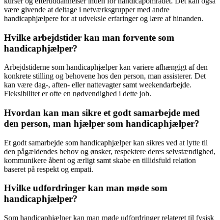
kurser og efteruddannelser inden for handicapområdet. Det kan også
være givende at deltage i netværksgrupper med andre
handicaphjælpere for at udveksle erfaringer og lære af hinanden.
Hvilke arbejdstider kan man forvente som
handicaphjælper?
Arbejdstiderne som handicaphjælper kan variere afhængigt af den
konkrete stilling og behovene hos den person, man assisterer. Det
kan være dag-, aften- eller nattevagter samt weekendarbejde.
Fleksibilitet er ofte en nødvendighed i dette job.
Hvordan kan man sikre et godt samarbejde med
den person, man hjælper som handicaphjælper?
Et godt samarbejde som handicaphjælper kan sikres ved at lytte til
den pågældendes behov og ønsker, respektere deres selvstændighed,
kommunikere åbent og ærligt samt skabe en tillidsfuld relation
baseret på respekt og empati.
Hvilke udfordringer kan man møde som
handicaphjælper?
Som handicaphjælper kan man møde udfordringer relateret til fysisk