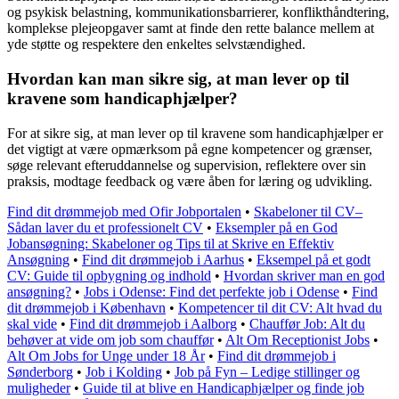
og psykisk belastning, kommunikationsbarrierer, konflikthåndtering,
komplekse plejeopgaver samt at finde den rette balance mellem at
yde støtte og respektere den enkeltes selvstændighed.
Hvordan kan man sikre sig, at man lever op til
kravene som handicaphjælper?
For at sikre sig, at man lever op til kravene som handicaphjælper er
det vigtigt at være opmærksom på egne kompetencer og grænser,
søge relevant efteruddannelse og supervision, reflektere over sin
praksis, modtage feedback og være åben for læring og udvikling.
Find dit drømmejob med Ofir Jobportalen
•
Skabeloner til CV–
Sådan laver du et professionelt CV
•
Eksempler på en God
Jobansøgning: Skabeloner og Tips til at Skrive en Effektiv
Ansøgning
•
Find dit drømmejob i Aarhus
•
Eksempel på et godt
CV: Guide til opbygning og indhold
•
Hvordan skriver man en god
ansøgning?
•
Jobs i Odense: Find det perfekte job i Odense
•
Find
dit drømmejob i København
•
Kompetencer til dit CV: Alt hvad du
skal vide
•
Find dit drømmejob i Aalborg
•
Chauffør Job: Alt du
behøver at vide om job som chauffør
•
Alt Om Receptionist Jobs
•
Alt Om Jobs for Unge under 18 År
•
Find dit drømmejob i
Sønderborg
•
Job i Kolding
•
Job på Fyn – Ledige stillinger og
muligheder
•
Guide til at blive en Handicaphjælper og finde job