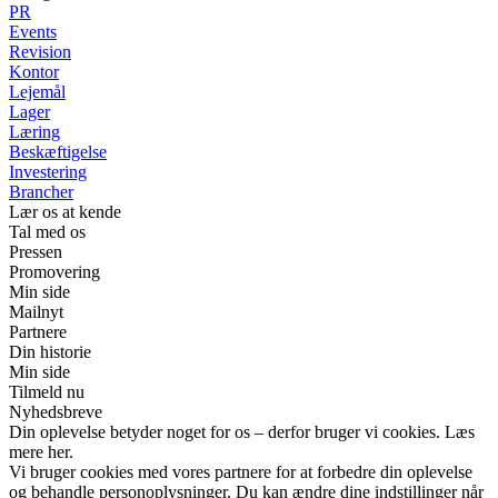
PR
Events
Revision
Kontor
Lejemål
Lager
Læring
Beskæftigelse
Investering
Brancher
Lær os at kende
Tal med os
Pressen
Promovering
Min side
Mailnyt
Partnere
Din historie
Min side
Tilmeld nu
Nyhedsbreve
Din oplevelse betyder noget for os – derfor bruger vi cookies. Læs
mere her.
Vi bruger cookies med vores partnere for at forbedre din oplevelse
og behandle personoplysninger. Du kan ændre dine indstillinger når