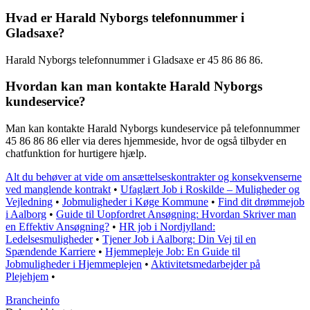
Hvad er Harald Nyborgs telefonnummer i
Gladsaxe?
Harald Nyborgs telefonnummer i Gladsaxe er 45 86 86 86.
Hvordan kan man kontakte Harald Nyborgs
kundeservice?
Man kan kontakte Harald Nyborgs kundeservice på telefonnummer
45 86 86 86 eller via deres hjemmeside, hvor de også tilbyder en
chatfunktion for hurtigere hjælp.
Alt du behøver at vide om ansættelseskontrakter og konsekvenserne
ved manglende kontrakt
•
Ufaglært Job i Roskilde – Muligheder og
Vejledning
•
Jobmuligheder i Køge Kommune
•
Find dit drømmejob
i Aalborg
•
Guide til Uopfordret Ansøgning: Hvordan Skriver man
en Effektiv Ansøgning?
•
HR job i Nordjylland:
Ledelsesmuligheder
•
Tjener Job i Aalborg: Din Vej til en
Spændende Karriere
•
Hjemmepleje Job: En Guide til
Jobmuligheder i Hjemmeplejen
•
Aktivitetsmedarbejder på
Plejehjem
•
Brancheinfo