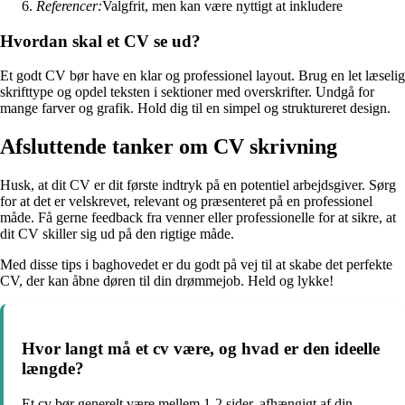
Referencer:
Valgfrit, men kan være nyttigt at inkludere
Hvordan skal et CV se ud?
Et godt CV bør have en klar og professionel layout. Brug en let læselig
skrifttype og opdel teksten i sektioner med overskrifter. Undgå for
mange farver og grafik. Hold dig til en simpel og struktureret design.
Afsluttende tanker om CV skrivning
Husk, at dit CV er dit første indtryk på en potentiel arbejdsgiver. Sørg
for at det er velskrevet, relevant og præsenteret på en professionel
måde. Få gerne feedback fra venner eller professionelle for at sikre, at
dit CV skiller sig ud på den rigtige måde.
Med disse tips i baghovedet er du godt på vej til at skabe det perfekte
CV, der kan åbne døren til din drømmejob. Held og lykke!
Hvor langt må et cv være, og hvad er den ideelle
længde?
Et cv bør generelt være mellem 1-2 sider, afhængigt af din