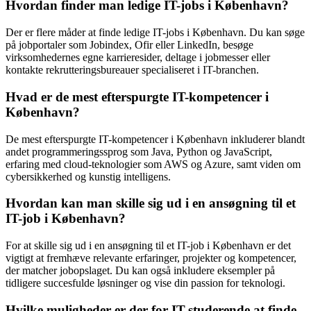
Hvordan finder man ledige IT-jobs i København?
Der er flere måder at finde ledige IT-jobs i København. Du kan søge
på jobportaler som Jobindex, Ofir eller LinkedIn, besøge
virksomhedernes egne karrieresider, deltage i jobmesser eller
kontakte rekrutteringsbureauer specialiseret i IT-branchen.
Hvad er de mest efterspurgte IT-kompetencer i
København?
De mest efterspurgte IT-kompetencer i København inkluderer blandt
andet programmeringssprog som Java, Python og JavaScript,
erfaring med cloud-teknologier som AWS og Azure, samt viden om
cybersikkerhed og kunstig intelligens.
Hvordan kan man skille sig ud i en ansøgning til et
IT-job i København?
For at skille sig ud i en ansøgning til et IT-job i København er det
vigtigt at fremhæve relevante erfaringer, projekter og kompetencer,
der matcher jobopslaget. Du kan også inkludere eksempler på
tidligere succesfulde løsninger og vise din passion for teknologi.
Hvilke muligheder er der for IT-studerende at finde