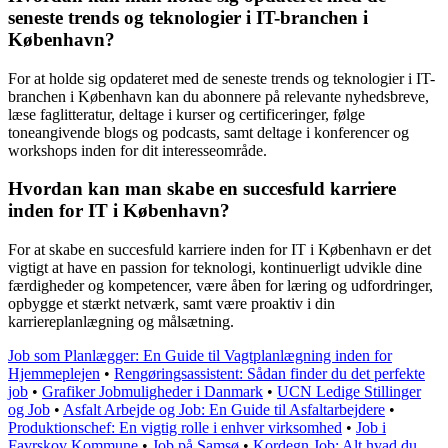
seneste trends og teknologier i IT-branchen i
København?
For at holde sig opdateret med de seneste trends og teknologier i IT-
branchen i København kan du abonnere på relevante nyhedsbreve,
læse faglitteratur, deltage i kurser og certificeringer, følge
toneangivende blogs og podcasts, samt deltage i konferencer og
workshops inden for dit interesseområde.
Hvordan kan man skabe en succesfuld karriere
inden for IT i København?
For at skabe en succesfuld karriere inden for IT i København er det
vigtigt at have en passion for teknologi, kontinuerligt udvikle dine
færdigheder og kompetencer, være åben for læring og udfordringer,
opbygge et stærkt netværk, samt være proaktiv i din
karriereplanlægning og målsætning.
Job som Planlægger: En Guide til Vagtplanlægning inden for
Hjemmeplejen
•
Rengøringsassistent: Sådan finder du det perfekte
job
•
Grafiker Jobmuligheder i Danmark
•
UCN Ledige Stillinger
og Job
•
Asfalt Arbejde og Job: En Guide til Asfaltarbejdere
•
Produktionschef: En vigtig rolle i enhver virksomhed
•
Job i
Favrskov Kommune
•
Job på Samsø
•
Kordegn Job: Alt hvad du