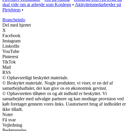
skal vide om at arbejde som Kordegn
•
Aktivitetsmedarbejder på
Plejehjem
•
Brancheinfo
Del med hjertet
X
Facebook
Instagram
LinkedIn
YouTube
Pinterest
TikTok
Mail
RSS
© Ophavsretligt beskyttet materiale.
© Beskyttet materiale. Nogle produkter, vi viser, er en del af
samarbejdsaftaler, der kan give os en økonomisk gevinst.
© Ophavsretten tilhører os og alt indhold er beskyttet. Vi
samarbejder med udvalgte partnere og kan modtage provision ved
køb foretaget gennem vores links. Uautoriseret brug af indholdet er
ikke tilladt.
Noter
Få svar
Vejledning
Bedømmelse