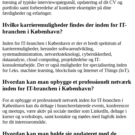
træning af typiske interviewspørgsmål, opdatering af dit CV og
portfolio samt forberedelse af konkrete eksempler på dine
færdigheder og erfaringer.
Hvilke karrieremuligheder findes der inden for IT-
branchen i København?
Inden for IT-branchen i København er der et bredt spektrum af
karrieremuligheder, herunder softwareudvikling,
systemadministration, netværksteknologi, cybersikkerhed,
dataanalyse, cloud computing, projektledelse og IT-
konsulentarbejde. Der er også muligheder for specialisering inden
for f.eks. machine learning, blockchain og Internet of Things (IoT).
Hvordan kan man opbygge et professionelt netværk
inden for IT-branchen i København?
For at opbygge et professionelt netværk inden for IT-branchen i
København kan du deltage i brancherelaterede events, konferencer
og meetups, være aktiv på sociale medier som LinkedIn, deltage i
kurser og workshops, samt kontakte og mødes med fagfolk inden
for dit interesseområde.
Hvordan kan man holde sig opdateret med de