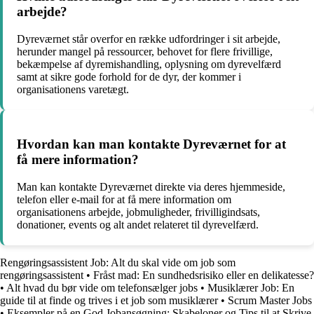
arbejde?
Dyreværnet står overfor en række udfordringer i sit arbejde,
herunder mangel på ressourcer, behovet for flere frivillige,
bekæmpelse af dyremishandling, oplysning om dyrevelfærd
samt at sikre gode forhold for de dyr, der kommer i
organisationens varetægt.
Hvordan kan man kontakte Dyreværnet for at
få mere information?
Man kan kontakte Dyreværnet direkte via deres hjemmeside,
telefon eller e-mail for at få mere information om
organisationens arbejde, jobmuligheder, frivilligindsats,
donationer, events og alt andet relateret til dyrevelfærd.
Rengøringsassistent Job: Alt du skal vide om job som
rengøringsassistent
•
Fråst mad: En sundhedsrisiko eller en delikatesse?
•
Alt hvad du bør vide om telefonsælger jobs
•
Musiklærer Job: En
guide til at finde og trives i et job som musiklærer
•
Scrum Master Jobs
•
Eksempler på en God Jobansøgning: Skabeloner og Tips til at Skrive