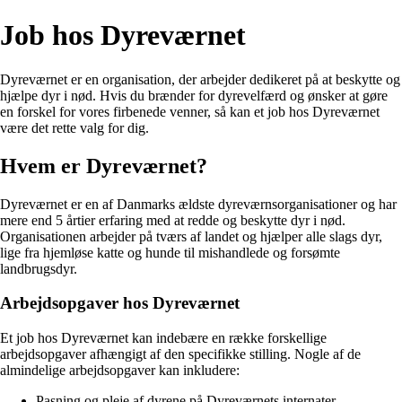
Job hos Dyreværnet
Dyreværnet er en organisation, der arbejder dedikeret på at beskytte og
hjælpe dyr i nød. Hvis du brænder for dyrevelfærd og ønsker at gøre
en forskel for vores firbenede venner, så kan et job hos Dyreværnet
være det rette valg for dig.
Hvem er Dyreværnet?
Dyreværnet er en af Danmarks ældste dyreværnsorganisationer og har
mere end 5 årtier erfaring med at redde og beskytte dyr i nød.
Organisationen arbejder på tværs af landet og hjælper alle slags dyr,
lige fra hjemløse katte og hunde til mishandlede og forsømte
landbrugsdyr.
Arbejdsopgaver hos Dyreværnet
Et job hos Dyreværnet kan indebære en række forskellige
arbejdsopgaver afhængigt af den specifikke stilling. Nogle af de
almindelige arbejdsopgaver kan inkludere:
Pasning og pleje af dyrene på Dyreværnets internater