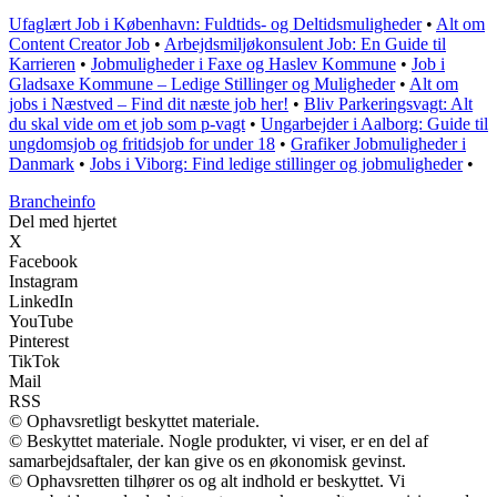
Ufaglært Job i København: Fuldtids- og Deltidsmuligheder
•
Alt om
Content Creator Job
•
Arbejdsmiljøkonsulent Job: En Guide til
Karrieren
•
Jobmuligheder i Faxe og Haslev Kommune
•
Job i
Gladsaxe Kommune – Ledige Stillinger og Muligheder
•
Alt om
jobs i Næstved – Find dit næste job her!
•
Bliv Parkeringsvagt: Alt
du skal vide om et job som p-vagt
•
Ungarbejder i Aalborg: Guide til
ungdomsjob og fritidsjob for under 18
•
Grafiker Jobmuligheder i
Danmark
•
Jobs i Viborg: Find ledige stillinger og jobmuligheder
•
Brancheinfo
Del med hjertet
X
Facebook
Instagram
LinkedIn
YouTube
Pinterest
TikTok
Mail
RSS
© Ophavsretligt beskyttet materiale.
© Beskyttet materiale. Nogle produkter, vi viser, er en del af
samarbejdsaftaler, der kan give os en økonomisk gevinst.
© Ophavsretten tilhører os og alt indhold er beskyttet. Vi