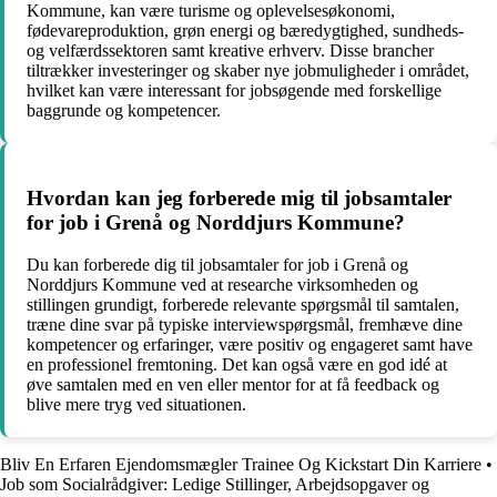
Kommune, kan være turisme og oplevelsesøkonomi,
fødevareproduktion, grøn energi og bæredygtighed, sundheds-
og velfærdssektoren samt kreative erhverv. Disse brancher
tiltrækker investeringer og skaber nye jobmuligheder i området,
hvilket kan være interessant for jobsøgende med forskellige
baggrunde og kompetencer.
Hvordan kan jeg forberede mig til jobsamtaler
for job i Grenå og Norddjurs Kommune?
Du kan forberede dig til jobsamtaler for job i Grenå og
Norddjurs Kommune ved at researche virksomheden og
stillingen grundigt, forberede relevante spørgsmål til samtalen,
træne dine svar på typiske interviewspørgsmål, fremhæve dine
kompetencer og erfaringer, være positiv og engageret samt have
en professionel fremtoning. Det kan også være en god idé at
øve samtalen med en ven eller mentor for at få feedback og
blive mere tryg ved situationen.
Bliv En Erfaren Ejendomsmægler Trainee Og Kickstart Din Karriere
•
Job som Socialrådgiver: Ledige Stillinger, Arbejdsopgaver og