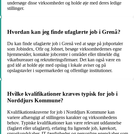
undersøge disse virksomheder og holde øje med deres ledige
stillinger.
Hvordan kan jeg finde ufaglærte job i Grenå?
Du kan finde ufaglærte job i Grenå ved at søge på jobportaler
som Jobindex, Ofir og Jobnet, besøge virksomhedernes egne
hjemmesider, kontakte jobcentre i området eller tilmelde dig
vikarbureauer og rekrutteringsfirmaer. Det kan også være en
god idé at holde øje med opslag i lokale aviser og på
opslagstavler i supermarkeder og offentlige institutioner.
Hvilke kvalifikationer kræves typisk for job i
Norddjurs Kommune?
Kvalifikationskravene for job i Norddjurs Kommune kan
variere afhængigt af stillingens karakter og virksomhedens
behov. Typiske kvalifikationer kan være relevant uddannelse
(faglært eller ufaglært), erfaring fra lignende job, kørekort,
sprogkundskaber, IT-færdigheder og personlige egenskaber som