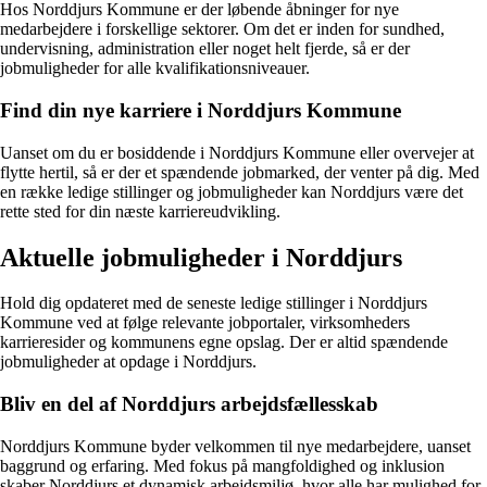
Hos Norddjurs Kommune er der løbende åbninger for nye
medarbejdere i forskellige sektorer. Om det er inden for sundhed,
undervisning, administration eller noget helt fjerde, så er der
jobmuligheder for alle kvalifikationsniveauer.
Find din nye karriere i Norddjurs Kommune
Uanset om du er bosiddende i Norddjurs Kommune eller overvejer at
flytte hertil, så er der et spændende jobmarked, der venter på dig. Med
en række ledige stillinger og jobmuligheder kan Norddjurs være det
rette sted for din næste karriereudvikling.
Aktuelle jobmuligheder i Norddjurs
Hold dig opdateret med de seneste ledige stillinger i Norddjurs
Kommune ved at følge relevante jobportaler, virksomheders
karrieresider og kommunens egne opslag. Der er altid spændende
jobmuligheder at opdage i Norddjurs.
Bliv en del af Norddjurs arbejdsfællesskab
Norddjurs Kommune byder velkommen til nye medarbejdere, uanset
baggrund og erfaring. Med fokus på mangfoldighed og inklusion
skaber Norddjurs et dynamisk arbejdsmiljø, hvor alle har mulighed for