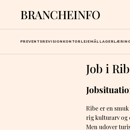
BRANCHEINFO
PR
EVENTS
REVISION
KONTOR
LEJEMÅL
LAGER
LÆRIN
Job i Ri
Jobsituatio
Ribe er en smuk 
rig kulturarv og
Men udover turi