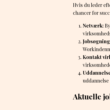
Hvis du leder eft
chancer for succ
Netværk:
By
virksomheds
Jobsøgning
Workindenmar
Kontakt vi
virksomhede
Uddannelse
uddannelse 
Aktuelle j