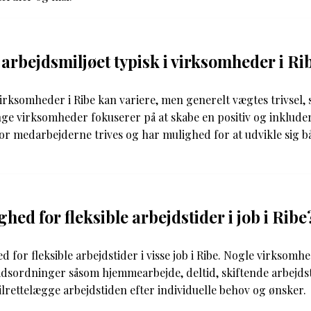
arbejdsmiljøet typisk i virksomheder i Ri
virksomheder i Ribe kan variere, men generelt vægtes trivsel,
nge virksomheder fokuserer på at skabe en positiv og inklud
or medarbejderne trives og har mulighed for at udvikle sig b
hed for fleksible arbejdstider i job i Ribe
d for fleksible arbejdstider i visse job i Ribe. Nogle virksomh
tidsordninger såsom hjemmearbejde, deltid, skiftende arbejdst
ilrettelægge arbejdstiden efter individuelle behov og ønsker.