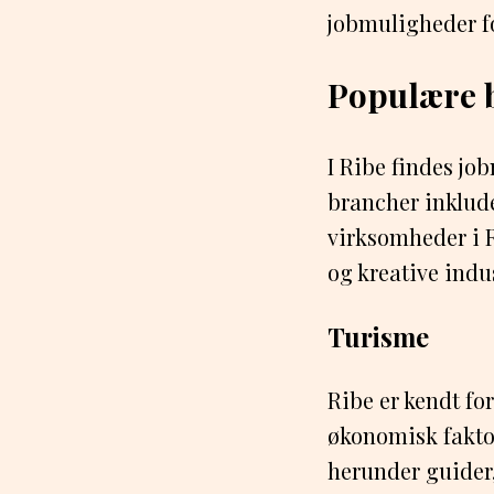
jobmuligheder for
Populære 
I Ribe findes jo
brancher inklude
virksomheder i R
og kreative indus
Turisme
Ribe er kendt for
økonomisk faktor
herunder guider,