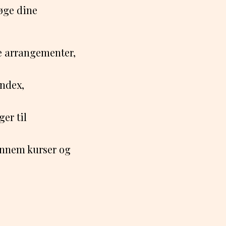
 øge dine
e arrangementer,
ndex,
er til
nnem kurser og