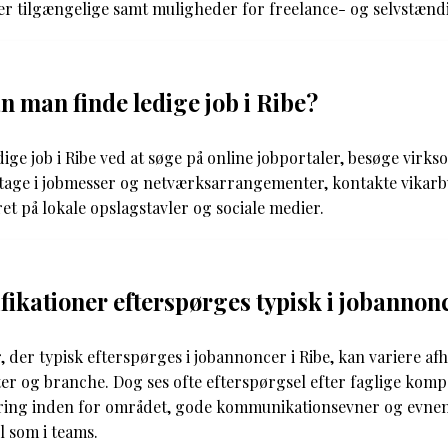
ger tilgængelige samt muligheder for freelance- og selvstændi
 man finde ledige job i Ribe?
ige job i Ribe ved at søge på online jobportaler, besøge virk
tage i jobmesser og netværksarrangementer, kontakte vikar
et på lokale opslagstavler og sociale medier.
ifikationer efterspørges typisk i jobannon
r, der typisk efterspørges i jobannoncer i Ribe, kan variere af
ter og branche. Dog ses ofte efterspørgsel efter faglige komp
ring inden for området, gode kommunikationsevner og evnen t
l som i teams.