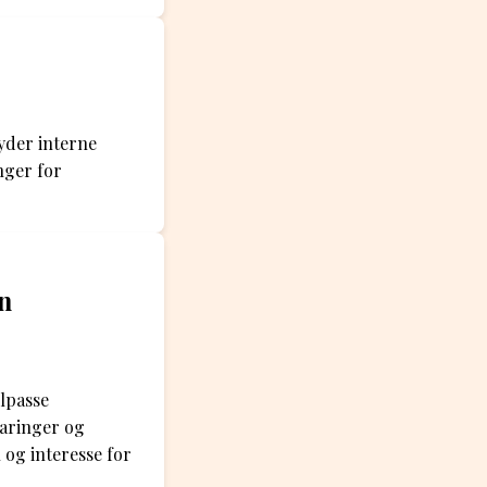
byder interne
nger for
en
ilpasse
faringer og
 og interesse for