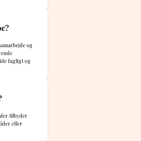
be?
 samarbejde og
erende
åde fagligt og
?
eder tilbyder
ider eller