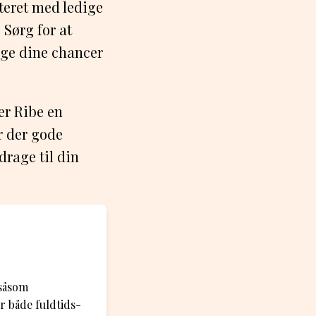
ateret med ledige
 Sørg for at
øge dine chancer
er Ribe en
r der gode
rage til din
 såsom
r både fuldtids-