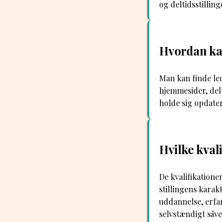
og deltidsstillin
Hvordan kan
Man kan finde led
hjemmesider, del
holde sig opdater
Hvilke kval
De kvalifikatione
stillingens karak
uddannelse, erfa
selvstændigt såve