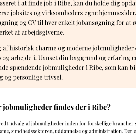
sseret i at finde job i Ribe, kan du holde dig opd
verse jobsites og virksomheders egne hjemmesider.
øgning og CV til hver enkelt jobansøgning for at 
ærket af arbejdsgiverne.
 af historisk charme og moderne jobmuligheder 
bo og arbejde i. Uanset din baggrund og erfaring e
inde spændende jobmuligheder i Ribe, som kan bid
g og personlige trivsel.
r jobmuligheder findes der i Ribe?
bredt udvalg af jobmuligheder inden for forskellige brancher
risme, sundhedssektoren, uddannelse og administration. Der e