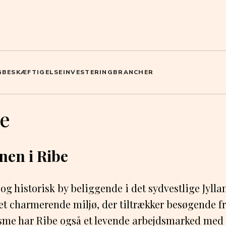
G
BESKÆFTIGELSE
INVESTERING
BRANCHER
be
nen i Ribe
og historisk by beliggende i det sydvestlige Jylla
 et charmerende miljø, der tiltrækker besøgende fr
sme har Ribe også et levende arbejdsmarked med