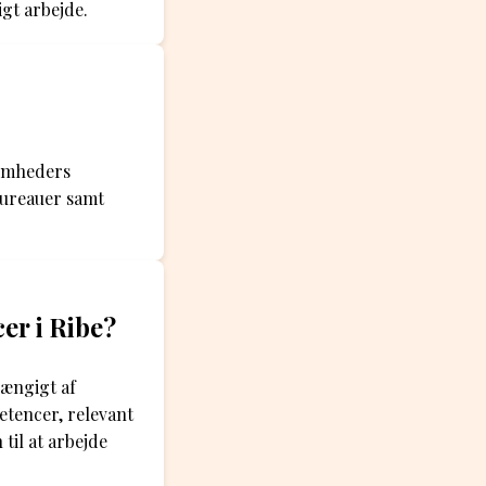
gt arbejde.
somheders
bureauer samt
cer i Ribe?
hængigt af
etencer, relevant
il at arbejde