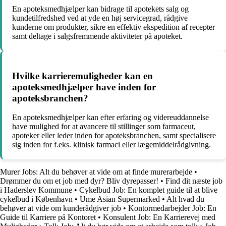
En apoteksmedhjælper kan bidrage til apotekets salg og
kundetilfredshed ved at yde en høj servicegrad, rådgive
kunderne om produkter, sikre en effektiv ekspedition af recepter
samt deltage i salgsfremmende aktiviteter på apoteket.
Hvilke karrieremuligheder kan en
apoteksmedhjælper have inden for
apoteksbranchen?
En apoteksmedhjælper kan efter erfaring og videreuddannelse
have mulighed for at avancere til stillinger som farmaceut,
apoteker eller leder inden for apoteksbranchen, samt specialisere
sig inden for f.eks. klinisk farmaci eller lægemiddelrådgivning.
Murer Jobs: Alt du behøver at vide om at finde murerarbejde
•
Drømmer du om et job med dyr? Bliv dyrepasser!
•
Find dit næste job
i Haderslev Kommune
•
Cykelbud Job: En komplet guide til at blive
cykelbud i København
•
Ume Asian Supermarked
•
Alt hvad du
behøver at vide om kunderådgiver job
•
Kontormedarbejder Job: En
Guide til Karriere på Kontoret
•
Konsulent Job: En Karrierevej med