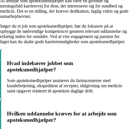
At arbejde som apoteksmedhjælper kan være en givende og
meningsfuld karrierevej for dem, der interesserer sig for sundhed og
medicin. Det er en stilling, der kræver dedikation, faglig viden og gode
samarbejdsevner.
Søger du et job som apoteksmedhjælper, bør du fokusere på at
opbygge de nødvendige kompetencer gennem relevant uddannelse og
erfaring inden for området. Ved at vise engagement og passion for
faget kan du skabe gode karrieremuligheder som apoteksmedhjælper.
Hvad indebærer jobbet som
apoteksmedhjælper?
Som apoteksmedhjælper assisterer du farmaceuterne med
kundebetjening, ekspedition af recepter, rådgivning om medicin
samt opgaver relateret til apotekets daglige drift.
Hvilken uddannelse kræves for at arbejde som
apoteksmedhjælper?