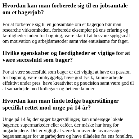
Hvordan kan man forberede sig til en jobsamtale
om et bagerjob?
For at forberede sig til en jobsamtale om et bagerjob bør man
researche virksomheden, forberede eksempler på ens erfaring og
færdigheder inden for bagning, være klar til at besvare spørgsmål
om motivation og arbejdsmetoder samt vise entusiasme for faget.
Hvilke egenskaber og færdigheder er vigtige for at
være succesfuld som bager?
For at være succesfuld som bager er det vigtigt at have en passion
for bagning, være omhyggelig, have god fysik, kunne arbejde
effektivt under pres, have kreativitet og præcision samt være god til
at samarbejde med kollegaer og betjene kunder.
Hvordan kan man finde ledige bagerstillinger
specifikt rettet mod unge på 14 år?
Unge på 14 år, der søger bagerstillinger, kan undersøge lokale
bagerier, supermarkeder eller caféer, der måske har brug for
ungarbejdere. Det er vigtigt at være klar over de lovmæssige
begrænsninger for ungarbejdere og have tilladelse fra ens forældre.