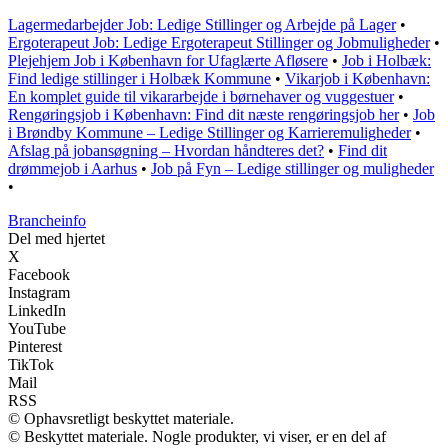
Lagermedarbejder Job: Ledige Stillinger og Arbejde på Lager
•
Ergoterapeut Job: Ledige Ergoterapeut Stillinger og Jobmuligheder
•
Plejehjem Job i København for Ufaglærte Afløsere
•
Job i Holbæk:
Find ledige stillinger i Holbæk Kommune
•
Vikarjob i København:
En komplet guide til vikararbejde i børnehaver og vuggestuer
•
Rengøringsjob i København: Find dit næste rengøringsjob her
•
Job
i Brøndby Kommune – Ledige Stillinger og Karrieremuligheder
•
Afslag på jobansøgning – Hvordan håndteres det?
•
Find dit
drømmejob i Aarhus
•
Job på Fyn – Ledige stillinger og muligheder
•
Brancheinfo
Del med hjertet
X
Facebook
Instagram
LinkedIn
YouTube
Pinterest
TikTok
Mail
RSS
© Ophavsretligt beskyttet materiale.
© Beskyttet materiale. Nogle produkter, vi viser, er en del af