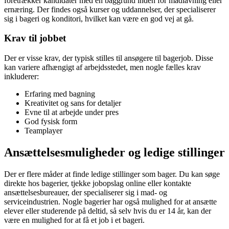
foretrækker kandidater med en baggrund inden for madlavning eller
ernæring. Der findes også kurser og uddannelser, der specialiserer
sig i bageri og konditori, hvilket kan være en god vej at gå.
Krav til jobbet
Der er visse krav, der typisk stilles til ansøgere til bagerjob. Disse
kan variere afhængigt af arbejdsstedet, men nogle fælles krav
inkluderer:
Erfaring med bagning
Kreativitet og sans for detaljer
Evne til at arbejde under pres
God fysisk form
Teamplayer
Ansættelsesmuligheder og ledige stillinger
Der er flere måder at finde ledige stillinger som bager. Du kan søge
direkte hos bagerier, tjekke jobopslag online eller kontakte
ansættelsesbureauer, der specialiserer sig i mad- og
serviceindustrien. Nogle bagerier har også mulighed for at ansætte
elever eller studerende på deltid, så selv hvis du er 14 år, kan der
være en mulighed for at få et job i et bageri.