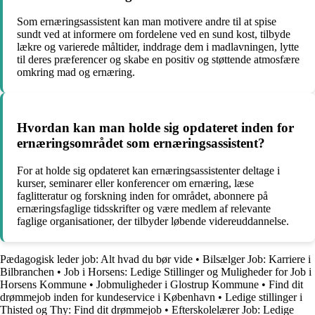
Som ernæringsassistent kan man motivere andre til at spise
sundt ved at informere om fordelene ved en sund kost, tilbyde
lækre og varierede måltider, inddrage dem i madlavningen, lytte
til deres præferencer og skabe en positiv og støttende atmosfære
omkring mad og ernæring.
Hvordan kan man holde sig opdateret inden for
ernæringsområdet som ernæringsassistent?
For at holde sig opdateret kan ernæringsassistenter deltage i
kurser, seminarer eller konferencer om ernæring, læse
faglitteratur og forskning inden for området, abonnere på
ernæringsfaglige tidsskrifter og være medlem af relevante
faglige organisationer, der tilbyder løbende videreuddannelse.
Pædagogisk leder job: Alt hvad du bør vide
•
Bilsælger Job: Karriere i
Bilbranchen
•
Job i Horsens: Ledige Stillinger og Muligheder for Job i
Horsens Kommune
•
Jobmuligheder i Glostrup Kommune
•
Find dit
drømmejob inden for kundeservice i København
•
Ledige stillinger i
Thisted og Thy: Find dit drømmejob
•
Efterskolelærer Job: Ledige