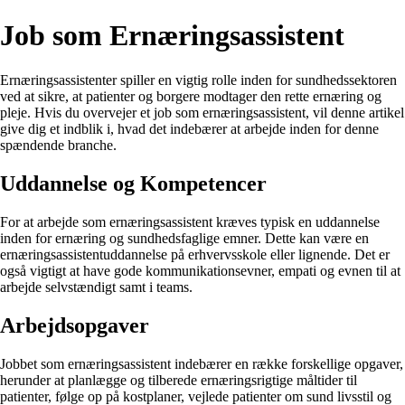
Job som Ernæringsassistent
Ernæringsassistenter spiller en vigtig rolle inden for sundhedssektoren
ved at sikre, at patienter og borgere modtager den rette ernæring og
pleje. Hvis du overvejer et job som ernæringsassistent, vil denne artikel
give dig et indblik i, hvad det indebærer at arbejde inden for denne
spændende branche.
Uddannelse og Kompetencer
For at arbejde som ernæringsassistent kræves typisk en uddannelse
inden for ernæring og sundhedsfaglige emner. Dette kan være en
ernæringsassistentuddannelse på erhvervsskole eller lignende. Det er
også vigtigt at have gode kommunikationsevner, empati og evnen til at
arbejde selvstændigt samt i teams.
Arbejdsopgaver
Jobbet som ernæringsassistent indebærer en række forskellige opgaver,
herunder at planlægge og tilberede ernæringsrigtige måltider til
patienter, følge op på kostplaner, vejlede patienter om sund livsstil og