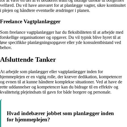
for at være en del af et dedikeret team og bidrage direkte til borgernes
velfærd. Du vil have ansvaret for at planlægge vagter, sikre kontinuitet
i plejen og håndtere eventuelle ændringer i planen.
Freelance Vagtplanlægger
Som freelance vagtplanlægger har du fleksibiliteten til at arbejde med
forskellige organisationer og opgaver. Du vil typisk blive hyret til at
løse specifikke planlægningsopgaver eller yde konsulentbistand ved
behov.
Afsluttende Tanker
At arbejde som planlægger eller vagtplanlægger inden for
hjemmeplejen er en vigtig rolle, der kræver dedikation, kompetencer
og evnen til at kunne håndtere komplekse situationer. Ved at have de
rette uddannelser og kompetencer kan du bidrage til en effektiv og
kvalitetsrig plejeindsats til gavn for både borgere og personale.
Hvad indebærer jobbet som planlægger inden
for hjemmeplejen?