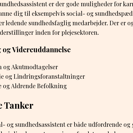
undhedsassistent er der gode muligheder for kar
anne dig til eksempelvis social- og sundhedspæ
ler ledende sundhedsfaglig medarbejder. Der er o
ederstillinger inden for plejesektoren.
g og Videreuddannelse
 og Akutmodtagelser
eje og Lindringsforanstaltninger
 og Aldrende Befolkning
e Tanker
l- og sundhedsassistent er både udfordrende og 