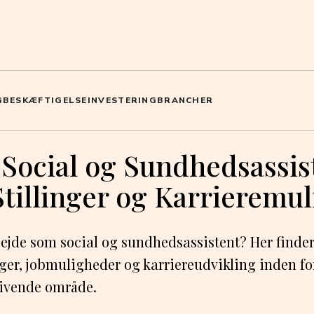
G
BESKÆFTIGELSE
INVESTERING
BRANCHER
 Social og Sundhedsassis
Stillinger og Karrieremu
ejde som social og sundhedsassistent? Her finde
nger, jobmuligheder og karriereudvikling inden fo
ivende område.