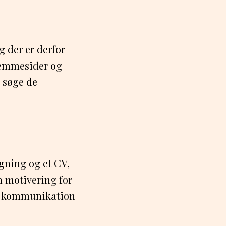
g der er derfor
hjemmesider og
 søge de
øgning og et CV,
n motivering for
in kommunikation