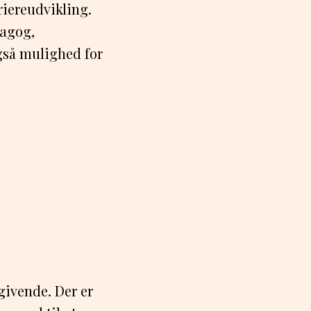
riereudvikling.
dagog,
gså mulighed for
givende. Der er