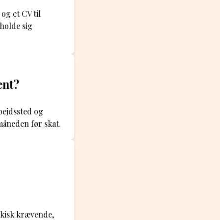
og et CV til
holde sig
ent?
bejdssted og
åneden før skat.
ykisk krævende,