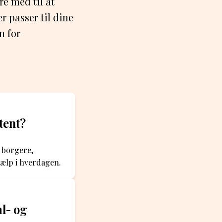
e med til at
er passer til dine
n for
tent?
 borgere,
jælp i hverdagen.
al- og