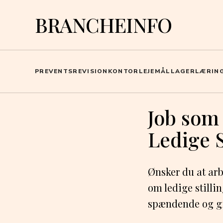
BRANCHEINFO
PR
EVENTS
REVISION
KONTOR
LEJEMÅL
LAGER
LÆRIN
Job som
Ledige 
Ønsker du at arb
om ledige stilli
spændende og g