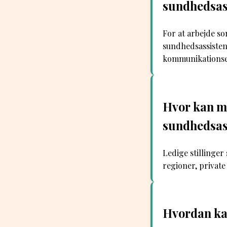
sundhedsas
For at arbejde s
sundhedsassistent
kommunikationsevn
Hvor kan ma
sundhedsas
Ledige stillinger
regioner, privat
Hvordan kan