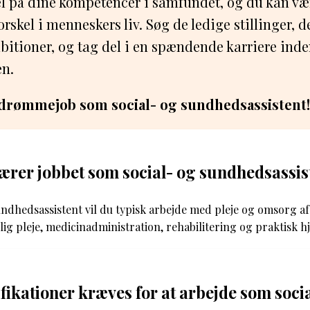
el på dine kompetencer i samfundet, og du kan vær
orskel i menneskers liv. Søg de ledige stillinger, d
bitioner, og tag del i en spændende karriere inde
n.
t drømmejob som social- og sundhedsassistent!
rer jobbet som social- og sundhedsassis
ndhedsassistent vil du typisk arbejde med pleje og omsorg af
g pleje, medicinadministration, rehabilitering og praktisk h
ifikationer kræves for at arbejde som soci