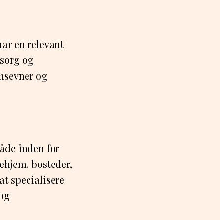
har en relevant
msorg og
onsevner og
åde inden for
jehjem, bosteder,
at specialisere
 og