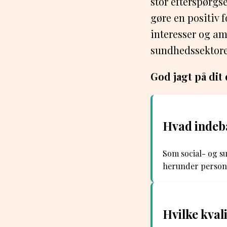
stor efterspørgs
gøre en positiv f
interesser og am
sundhedssektore
God jagt på di
Hvad indebæ
Som social- og su
herunder personli
Hvilke kval