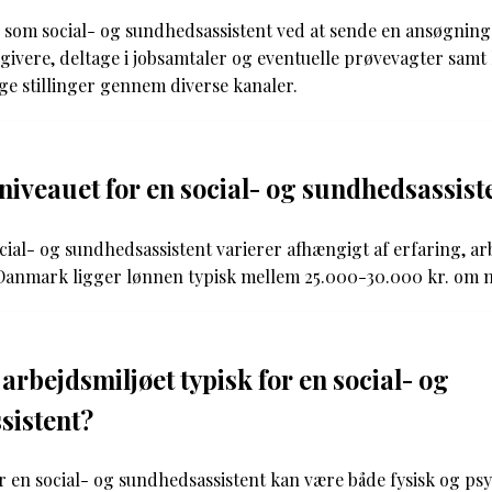
 som social- og sundhedsassistent ved at sende en ansøgning 
givere, deltage i jobsamtaler og eventuelle prøvevagter samt 
ge stillinger gennem diverse kanaler.
niveauet for en social- og sundhedsassist
ial- og sundhedsassistent varierer afhængigt af erfaring, ar
Danmark ligger lønnen typisk mellem 25.000-30.000 kr. om m
arbejdsmiljøet typisk for en social- og
sistent?
r en social- og sundhedsassistent kan være både fysisk og ps