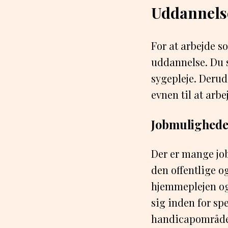
Uddannels
For at arbejde s
uddannelse. Du s
sygepleje. Derud
evnen til at arb
Jobmulighede
Der er mange jo
den offentlige og
hjemmeplejen og 
sig inden for sp
handicapområde