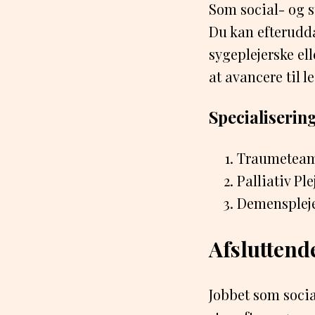
Som social- og s
Du kan efterudd
sygeplejerske el
at avancere til l
Specialiserin
Traumeteam
Palliativ Pl
Demenspleje
Afsluttend
Jobbet som socia