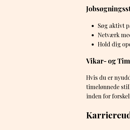
Jobsøgningsst
Søg aktivt p
Netværk med
Hold dig op
Vikar- og Tim
Hvis du er nyudda
timelønnede stil
inden for forske
Karriereud