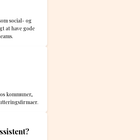
som social- og
gt at have gode
teams.
 hos kommuner,
utteringsfirmaer.
ssistent?