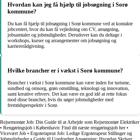
Hvordan kan jeg få hjælp til jobsøgning i Sorø
kommune?
Du kan få hjælp til jobsøgning i Sorø kommune ved at kontakte
jobcentret, hvor du kan få vejledning om CV, ansøgning,
jobsamtaler og jobmuligheder. Derudover kan du deltage i
workshops, kurser og arrangementer om jobsøgning og
karriererådgivning.
Hvilke brancher er i vækst i Sorø kommune?
Brancher i vækst i Sorø kommune kan være inden for turisme,
sundhed og omsorg, grøn omstilling, teknologi og innovation,
samt kreative erhverv. Det kan være en god idé at rette fokus
mod disse brancher, hvis du søger jobmuligheder med
fremtidsperspektiv i Sorø.
Rejsemontør Job: Din Guide til at Arbejde som Rejsemontør Elektriker
•
Rengøringsjob i København: Find dit næste rengøringsjob her
•
Vicevært Job
•
Ergoterapeut Job: Ledige Ergoterapeut Stillinger og
Jobmuligheder
•
Guide til Uopfordret Ansøgning: Hvordan Skriver